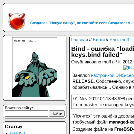
Создавая "Новую папку", не считайте себя Создателем -
Главная
//
Блоги
//
Блог muff
Bind - ошибка "load
keys.bind failed"
Опубликовано muff в Чт, 2012-
Занялся
настройкой DNS-се
RELEASE
. Собственно, слу
обрабатывались... Однако в 
01-Nov-2012 04:13:48.998 gene
from master file managed-keys.b
Поиск по сайту:
"Лечится" эта ошибка доволь
требуемый файл
managed-ke
Статьи
Создание файла на
FreeBSD
FreeBSD