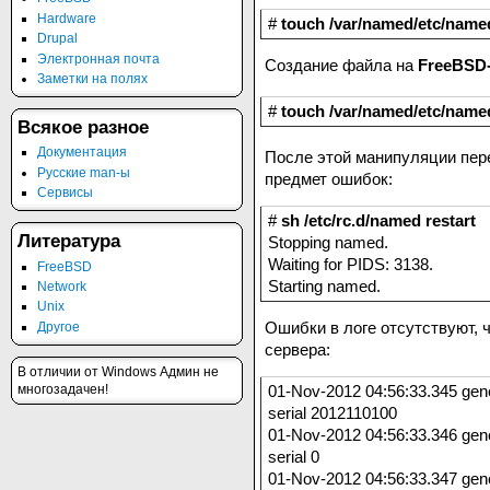
Hardware
#
touch /var/named/etc/nam
Drupal
Электронная почта
Создание файла на
FreeBSD
Заметки на полях
#
touch /var/named/etc/nam
Всякое разное
Документация
После этой манипуляции пере
Русские man-ы
предмет ошибок:
Сервисы
#
sh /etc/rc.d/named restart
Литература
Stopping named.
Waiting for PIDS: 3138.
FreeBSD
Starting named.
Network
Unix
Ошибки в логе отсутствуют, 
Другое
сервера:
В отличии от Windows Админ не
многозадачен!
01-Nov-2012 04:56:33.345 gener
serial 2012110100
01-Nov-2012 04:56:33.346 gene
serial 0
01-Nov-2012 04:56:33.347 gener