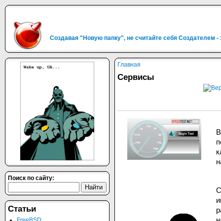
Создавая "Новую папку", не считайте себя Создателем -
Главная
Сервисы
В
п
к
н
Поиск по сайту:
С
и
Статьи
р
н
FreeBSD