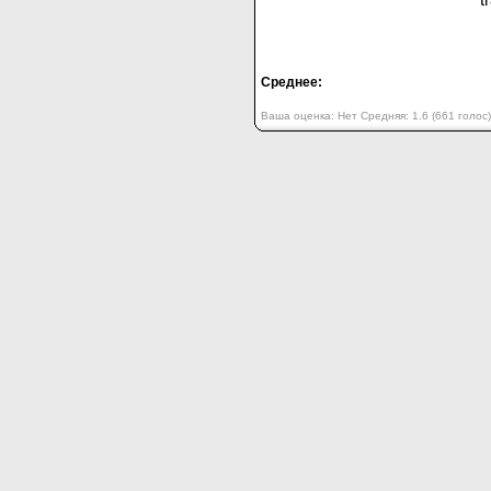
Среднее:
Ваша оценка:
Нет
Средняя:
1.6
(
661
голос)