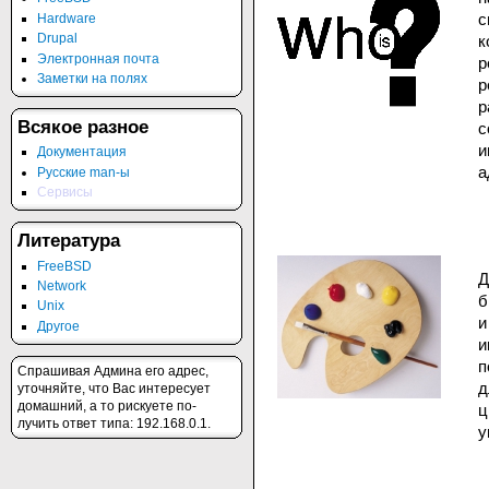
с
Hardware
Drupal
к
Электронная почта
р
Заметки на полях
р
р
Всякое разное
с
и
Документация
а
Русские man-ы
Сервисы
Литература
FreeBSD
Д
Network
б
Unix
и
Другое
и
п
Спрашивая Админа его адрес,
д
уточняйте, что Вас интересует
домашний, а то рискуете по-
лучить ответ типа: 192.168.0.1.
у