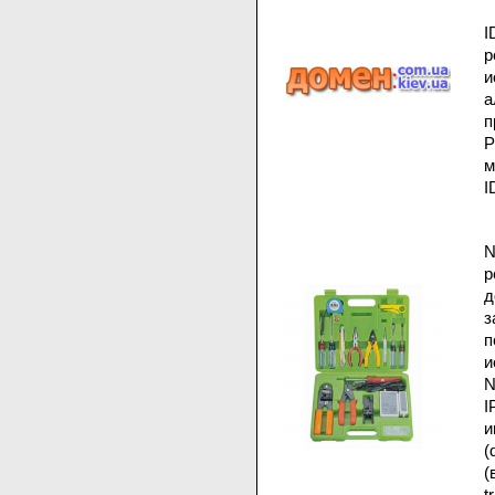
I
и
а
п
P
м
I
N
р
д
з
п
и
N
I
и
(
(
t