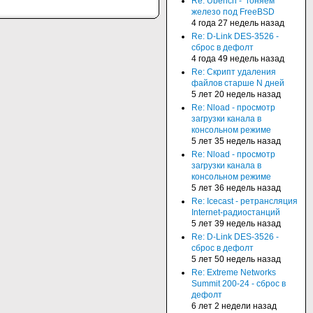
Re: Ubench - "гоняем"
железо под FreeBSD
4 года 27 недель назад
Re: D-Link DES-3526 -
сброс в дефолт
4 года 49 недель назад
Re: Скрипт удаления
файлов старше N дней
5 лет 20 недель назад
Re: Nload - просмотр
загрузки канала в
консольном режиме
5 лет 35 недель назад
Re: Nload - просмотр
загрузки канала в
консольном режиме
5 лет 36 недель назад
Re: Icecast - ретрансляция
Internet-радиостанций
5 лет 39 недель назад
Re: D-Link DES-3526 -
сброс в дефолт
5 лет 50 недель назад
Re: Extreme Networks
Summit 200-24 - сброс в
дефолт
6 лет 2 недели назад