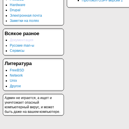
Протокол OSPF версии 2
Hardware
Drupal
Электронная почта
Заметки на полях
Всякое разное
Документация
Русские man-ы
Сервисы
Литература
FreeBSD
Network
Unix
Другое
Админ не играется, а ищет и
уничтожает опасный
компьютерный вирус, и может
быть даже на вашем компьютере.