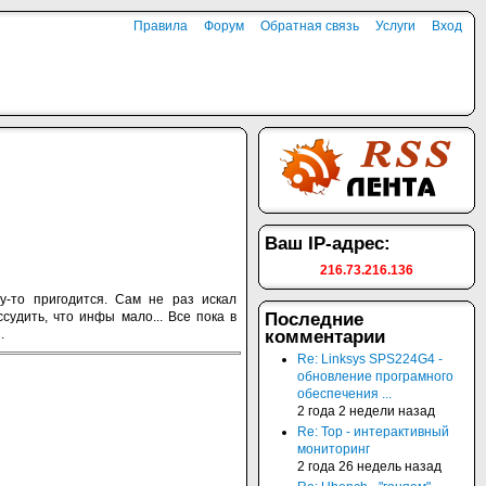
Правила
Форум
Обратная связь
Услуги
Вход
Ваш IP-адрес:
216.73.216.136
-то пригодится. Сам не раз искал
удить, что инфы мало... Все пока в
Последние
.
комментарии
Re: Linksys SPS224G4 -
обновление програмного
обеспечения ...
2 года 2 недели назад
Re: Top - интерактивный
мониторинг
2 года 26 недель назад