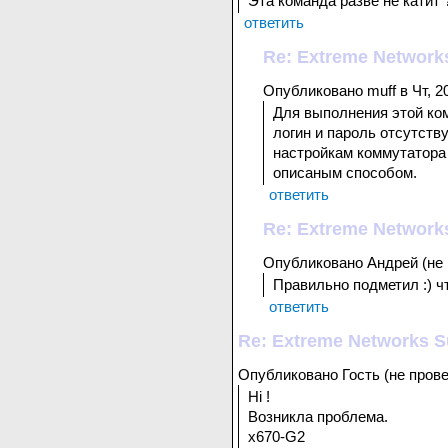
Эта команда разве не катит 
ответить
Re: Extreme Network
Опубликовано muff в Чт, 20
Для выполнения этой ко
логин и пароль отсутств
настройкам коммутатора 
описаным способом.
ответить
Re: Extreme Network
Опубликовано Андрей (не п
Правильно подметил :) ч
ответить
Re: Extreme Networks S
Опубликовано Гость (не провер
Hi !
Возникла проблема.
х670-G2