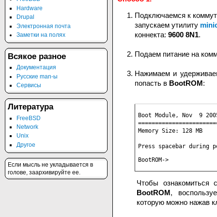
Hardware
Подключаемся к коммута
Drupal
запускаем утилиту
mini
Электронная почта
коннекта:
9600 8N1
.
Заметки на полях
Подаем питание на комм
Всякое разное
Документация
Нажимаем и удерживае
Русские man-ы
попасть в
BootROM
:
Сервисы
Литература
Boot Module, Nov  9 2005
FreeBSD
========================
Network
Memory Size: 128 MB

Unix
Другое
Press spacebar during p
BootROM->
Если мысль не укладывается в
голове, заархивируйте ее.
Чтобы ознакомиться с
BootROM
, воспользу
которую можно нажав к