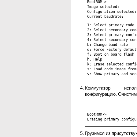
BootROM->

Image selected:         
Configuration selected: 
Current baudrate:      
1: Select primary code i
2: Select secondary code
3: Select primary config
4: Select secondary con
b: Change baud rate

d: Force Factory defaul
f: Boot on board flash

h: Help

k: Erase selected config
s: Load code image from
v: Show primary and sec
Коммутатор ис
конфигурацию. Очистим 
BootROM->

Erasing primary configu
Грузимся из присутству