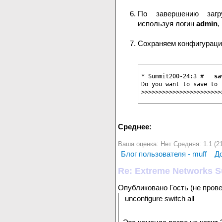
По завершению загру
используя логин
admin
,
Сохраняем конфигурац
* Summit200-24:3 #   
sa
Do you want to save to 
>>>>>>>>>>>>>>>>>>>>>>>
Среднее:
Ваша оценка:
Нет
Средняя:
1.1
(
2
Блог пользователя - muff
Д
Re: Extreme Networks S
Опубликовано Гость (не провер
unconfigure switch all