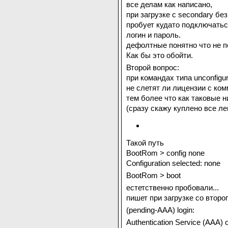
все делам как написано,
при загрузке с secondary бе
пробует кудато подключатьс
логин и пароль.
дефолтные понятно что не п
Как бы это обойти.
Второй вопрос:
при командах типа unconfigure
не слетят ли лицензии с ком
тем более что как таковые ни
(сразу скажу куплено все ле
Такой путь
BootRom > config none
Configuration selected: none
BootRom > boot
естетственно пробовали...
пишет при загрузке со второ
(pending-AAA) login:
Authentication Service (AAA) o