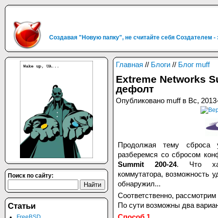
Создавая "Новую папку", не считайте себя Создателем -
Главная
//
Блоги
//
Блог muff
Extreme Networks S
дефолт
Опубликовано muff в Вс, 2013-
Продолжая тему сброса у
разберемся со сбросом кон
Summit 200-24
. Что ха
коммутатора, возможность у
Поиск по сайту:
обнаружил...
Соответственно, рассмотрим
По сути возможны два вариа
Статьи
Способ 1.
FreeBSD