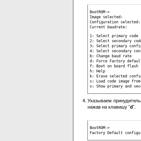
BootROM->

Image selected:         
Configuration selected: 
Current baudrate:      
1: Select primary code i
2: Select secondary code
3: Select primary config
4: Select secondary con
b: Change baud rate

d: Force Factory defaul
f: Boot on board flash

h: Help

k: Erase selected config
s: Load code image from
v: Show primary and sec
Указываем принудитель
нажав на клавишу "
d
".
BootROM->

Factory Default configu