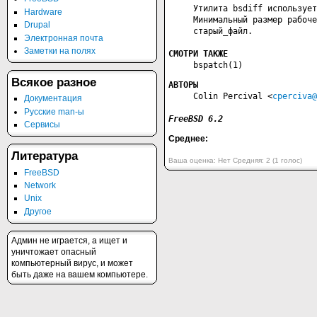
     Утилита bsdiff использует
Hardware
     Минимальный размер рабоче
Drupal
     старый_файл.

Электронная почта
Заметки на полях
     bspatch(1)
Всякое разное
АВТОРЫ
     Colin Percival <
cperciva@
Документация
Русские man-ы
Сервисы
Среднее:
Литература
Ваша оценка:
Нет
Средняя:
2
(
1
голос)
FreeBSD
Network
Unix
Другое
Админ не играется, а ищет и
уничтожает опасный
компьютерный вирус, и может
быть даже на вашем компьютере.