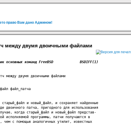
 это право Вам дано Админом!
 патч между двумя двоичными файлами
тч между двумя двоичными файлами
файл файл_патча

 старый_файл и новый_файл, и сохраняет найденные

де двоичного патча, пригодного для использования

лучае, когда старый_файл и новый_файл представ-

ой исполняемой программы, патчи получаются в

, чем с помощью аналогичных утилит, известных
