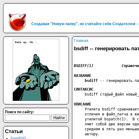
Создавая "Новую папку", не считайте себя Создателем -
Главная
bsdiff -- генерировать
НАЗВАНИЕ
bsdiff 
-- генерировать па
СИНТАКСИС
     bsdiff старый_файл новый_
ОПИСАНИЕ
     Утилита bsdiff сравнивает
Поиск по сайту:
     отличия в файл_патча в ви
     утилитой bspatch(1).  В с
     ляют собой две версии одн
     среднем в пять раз меньше
Статьи
     автору.
FreeBSD