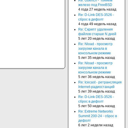
Re: Ubench - "гоняем"
железо под FreeBSD
4 года 27 недель назад
Re: D-Link DES-3526 -
сброс в дефолт
4 года 49 недель назад
Re: Скрипт удаления
файлов старше N дней
5 лет 20 недель назад
Re: Nload - просмотр
загрузки канала в
консольном режиме
5 лет 35 недель назад
Re: Nload - просмотр
загрузки канала в
консольном режиме
5 лет 36 недель назад
Re: Icecast - ретрансляция
Internet-радиостанций
5 лет 39 недель назад
Re: D-Link DES-3526 -
сброс в дефолт
5 лет 50 недель назад
Re: Extreme Networks
Summit 200-24 - сброс в
дефолт
6 лет 2 недели назад