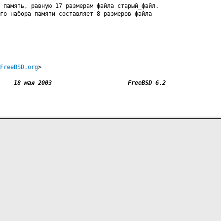
 память, равную 17 размерам файла старый_файл.

го набора памяти составляет 8 размеров файла

FreeBSD.org
>

FreeBSD 6.2                       18 мая 2003                      FreeBSD 6.2	