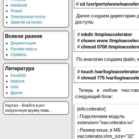
#
cd /usr/ports/www/eacceler
Hardware
Drupal
Далее создаем директорию 
Электронная почта
доступа:
Заметки на полях
#
mkdir /tmp/eaccelerator
Всякое разное
#
chown www /tmp/eacceler
Документация
#
chmod 0700 /tmp/eaccelera
Русские man-ы
Сервисы
По аналогии создаем файл, к
Литература
#
touch /var/log/eaccelerator
FreeBSD
#
chmod 775 /var/log/eaccele
Network
Unix
Теперь в любом текстовом
Другое
следующий блок:
Наутpо: - Влейте в pот
[eAccelerator]
загpузочную кpужку пива...
; Подключаем модуль
extension="eaccelerator.so"
; Размер кеша, в МБ
eaccelerator.shm_size="32"