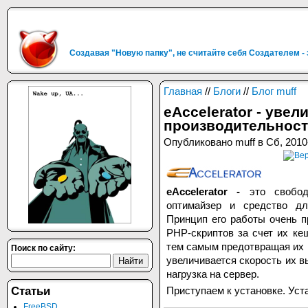
Создавая "Новую папку", не считайте себя Создателем -
Главная
//
Блоги
//
Блог muff
eAccelerator - уве
производительнос
Опубликовано muff в Сб, 2010
eAccelerator -
это свободн
оптимайзер и средство дл
Принцип его работы очень п
PHP-скриптов за счет их ке
тем самым предотвращая их 
Поиск по сайту:
увеличивается скорость их в
нагрузка на сервер.
Приступаем к установке. Уст
Статьи
FreeBSD