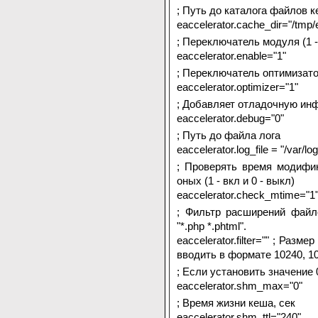
; Путь до каталога файлов 
eaccelerator.cache_dir="/tmp/
; Переключатель модуля (1 - 
eaccelerator.enable="1"
; Переключатель оптимизатора
eaccelerator.optimizer="1"
; Добавляет отладочную инфо
eaccelerator.debug="0"
; Путь до файла лога
eaccelerator.log_file = "/var/lo
; Проверять время модифи
оных (1 - вкл и 0 - выкл)
eaccelerator.check_mtime="1
; Фильтр расширений файл
"*.php *.phtml".
eaccelerator.filter="" ; Раз
вводить в формате 10240, 10
; Если установить значение 
eaccelerator.shm_max="0"
; Время жизни кеша, сек
eaccelerator.shm_ttl="240"