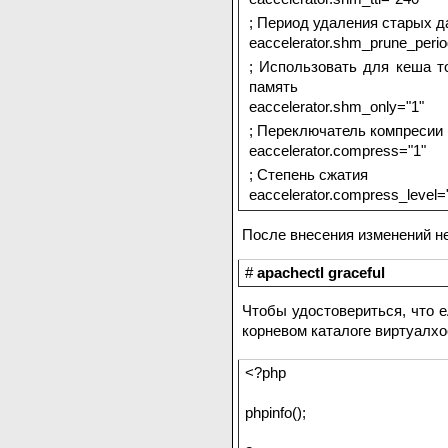
; Период удаления старых да
eaccelerator.shm_prune_peri
; Использовать для кеша т
память
eaccelerator.shm_only="1"
; Переключатель компресии (1
eaccelerator.compress="1"
; Степень сжатия
eaccelerator.compress_level=
После внесения изменений н
#
apachectl graceful
Чтобы удостовериться, что e
корневом каталоге виртуалхо
<?php
phpinfo();