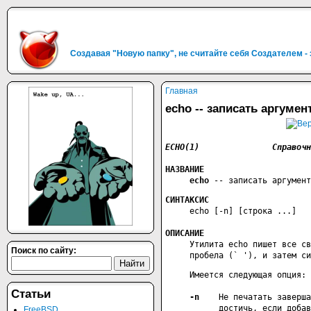
Создавая "Новую папку", не считайте себя Создателем -
Главная
echo -- записать аргуме
НАЗВАНИЕ
echo
 -- записать аргумент
СИНТАКСИС
     echo [-n] [строка ...]

ОПИСАНИЕ
     Утилита echo пишет все св
Поиск по сайту:
     пробела (` '), и затем си
     Имеется следующая опция:

Статьи
-n
    Не печатать заверша
           достичь, если добав
FreeBSD