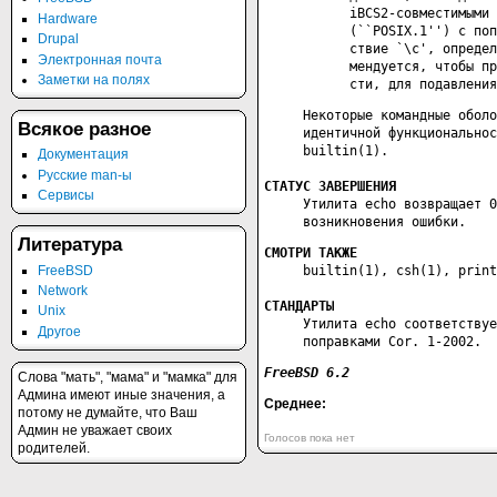
           iBCS2-совместимыми 
Hardware
           (``POSIX.1'') с поп
Drupal
           ствие `\c', определ
Электронная почта
           мендуется, чтобы пр
Заметки на полях
           сти, для подавления
     Некоторые командные оболо
Всякое разное
     идентичной функциональнос
     builtin(1).

Документация
Русские man-ы
Сервисы
     Утилита echo возвращает 0
     возникновения ошибки.
Литература
FreeBSD
     builtin(1), csh(1), print
Network
СТАНДАРТЫ
Unix
     Утилита echo соответствуе
Другое
     поправками Cor. 1-2002.
FreeBSD 6.2                   
Слова "мать", "мама" и "мамка" для
Админа имеют иные значения, а
Среднее:
потому не думайте, что Ваш
Админ не уважает своих
Голосов пока нет
родителей.