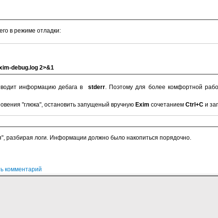
его в режиме отладки:
/exim-debug.log 2>&1
водит информацию дебага в
stderr
. Поэтому для более комфортной раб
новения "глюка", остановить запущеный вручную
Exim
сочетанием
Ctrl+C
и за
я", разбирая логи. Информации должно было накопиться порядочно.
ь комментарий