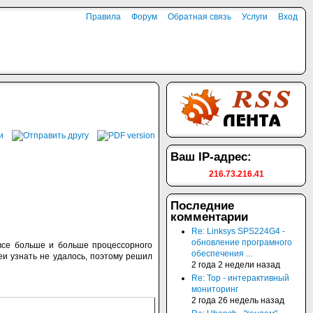
Правила
Форум
Обратная связь
Услуги
Вход
Ваш IP-адрес:
216.73.216.41
Последние
комментарии
Re: Linksys SPS224G4 -
обновление програмного
все больше и больше процессорного
обеспечения ...
еи узнать не удалось, поэтому решил
2 года 2 недели назад
Re: Top - интерактивный
мониторинг
2 года 26 недель назад