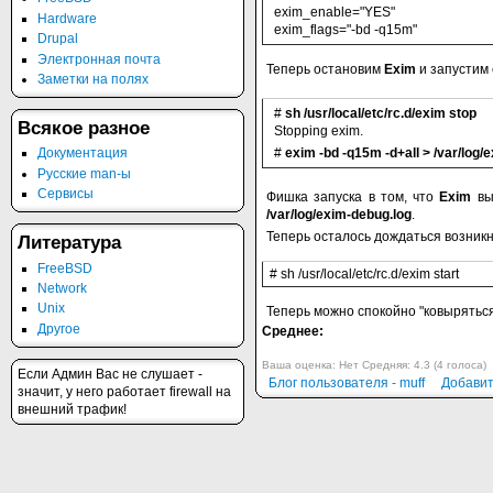
exim_enable="YES"
Hardware
exim_flags="-bd -q15m"
Drupal
Электронная почта
Теперь остановим
Exim
и запустим 
Заметки на полях
#
sh /usr/local/etc/rc.d/exim stop
Всякое разное
Stopping exim.
#
exim -bd -q15m -d+all > /var/log
Документация
Русские man-ы
Сервисы
Фишка запуска в том, что
Exim
вы
/var/log/exim-debug.log
.
Теперь осталось дождаться возник
Литература
FreeBSD
# sh /usr/local/etc/rc.d/exim start
Network
Unix
Теперь можно спокойно "ковырятьс
Другое
Среднее:
Ваша оценка:
Нет
Средняя:
4.3
(
4
голоса)
Если Админ Вас не слушает -
Блог пользователя - muff
Добавит
значит, у него работает firewall на
внешний трафик!