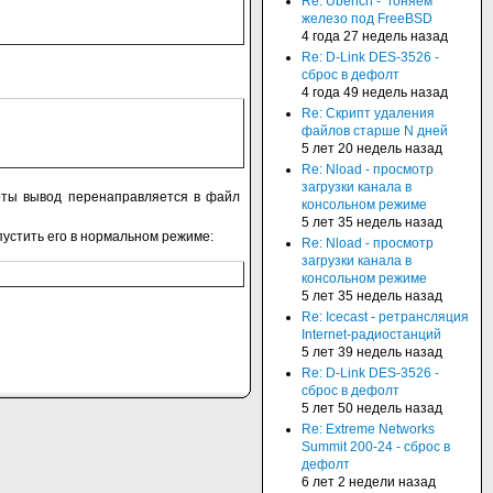
Re: Ubench - "гоняем"
железо под FreeBSD
4 года 27 недель назад
Re: D-Link DES-3526 -
сброс в дефолт
4 года 49 недель назад
Re: Скрипт удаления
файлов старше N дней
5 лет 20 недель назад
Re: Nload - просмотр
загрузки канала в
оты вывод перенаправляется в файл
консольном режиме
5 лет 35 недель назад
пустить его в нормальном режиме:
Re: Nload - просмотр
загрузки канала в
консольном режиме
5 лет 35 недель назад
Re: Icecast - ретрансляция
Internet-радиостанций
5 лет 39 недель назад
Re: D-Link DES-3526 -
сброс в дефолт
5 лет 50 недель назад
Re: Extreme Networks
Summit 200-24 - сброс в
дефолт
6 лет 2 недели назад