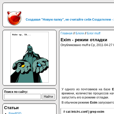
Создавая "Новую папку", не считайте себя Создателем -
Главная
//
Блоги
//
Блог muff
Exim - режим отладки
Опубликовано muff в Ср, 2011-04-27 
У одного из почтовиков на базе
E
Поиск по сайту:
времени, количество процессов на
запустить его в режиме отладки.
В обычном режиме
Exim
запускаетс
Статьи
#
cat /etc/rc.conf | grep exim
FreeBSD