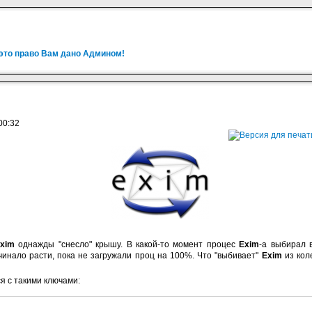
 это право Вам дано Админом!
00:32
xim
однажды "снесло" крышу. В какой-то момент процес
Exim
-a выбирал 
чинало расти, пока не загружали проц на 100%. Что "выбивает"
Exim
из кол
я с такими ключами: