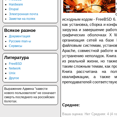
Hardware
Drupal
Электронная почта
исходным кодом - FreeBSD 6.
Заметки на полях
как установка, сборка и конф
загрузка и завершение работ
Всякое разное
графических оболочках X W
Документация
организация сетей на базе
Русские man-ы
файловым системам, установ
Сервисы
Apache, совместной работе м
устранению неполадок. Книга
Литература
из реальной жизни, но такж
FreeBSD
таким сложным темам, как пр
Network
Книга рассчитана на пол
Unix
квалификации, а также 
Другое
преподавателей соответству
Выражение Админа "завести
нового пользователя" не означает
смерть последнего на российских
болотах.
Среднее:
Ваша оценка:
Нет
Средняя:
4
(
4
го