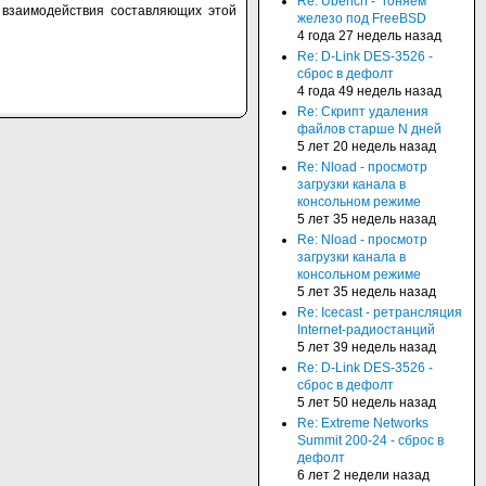
Re: Ubench - "гоняем"
 взаимодействия составляющих этой
железо под FreeBSD
4 года 27 недель назад
Re: D-Link DES-3526 -
сброс в дефолт
4 года 49 недель назад
Re: Скрипт удаления
файлов старше N дней
5 лет 20 недель назад
Re: Nload - просмотр
загрузки канала в
консольном режиме
5 лет 35 недель назад
Re: Nload - просмотр
загрузки канала в
консольном режиме
5 лет 35 недель назад
Re: Icecast - ретрансляция
Internet-радиостанций
5 лет 39 недель назад
Re: D-Link DES-3526 -
сброс в дефолт
5 лет 50 недель назад
Re: Extreme Networks
Summit 200-24 - сброс в
дефолт
6 лет 2 недели назад