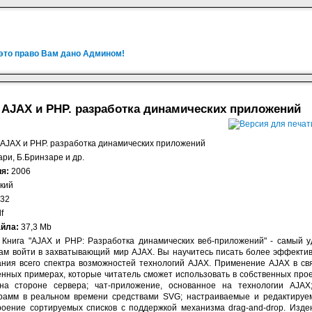
 это право Вам дано Админом!
. AJAX и PHP. разработка динамических приложений
AJAX и PHP. разработка динамических приложений
ари, Б.Бринзаре и др.
ия:
2006
кий
32
df
айла:
37,3 Mb
:
Книга "AJAX и PHP: Разработка динамических веб-приложений" - самый 
ам войти в захватывающий мир AJAX. Вы научитесь писать более эффекти
ания всего спектра возможностей технологий AJAX. Применение AJAX в с
енных примерах, которые читатель сможет использовать в собственных про
а стороне сервера; чат-приложение, основанное на технологии AJAX
грамм в реальном времени средствами SVG; настраиваемые и редактируе
роение сортируемых списков с поддержкой механизма drag-and-drop. Изде