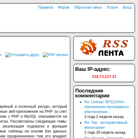
Правила
Форум
Обратная связь
Услуги
Вход
Ваш IP-адрес:
216.73.217.31
Последние
комментарии
Re: Linksys SPS224G4 -
удобный и полезный ресурс, который
обновление програмного
вные веб-приложения на PHP за счет
обеспечения ...
вязке с PHP и MySQL описывается на
2 года 2 недели назад
ектах. Рассмотрены следующие темы:
Re: Top - интерактивный
; реализация подсказок и функции
мониторинг
мые таблицы на основе баз данных;
2 года 26 недель назад
ние предназначено тем, кто владеет