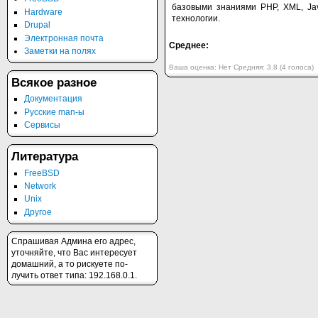
базовыми знаниями PHP, XML, Ja
Hardware
технологии.
Drupal
Электронная почта
Среднее:
Заметки на полях
Ваша оценка:
Нет
Средняя:
3.8
(
4
голоса)
Всякое разное
Документация
Русские man-ы
Сервисы
Литература
FreeBSD
Network
Unix
Другое
Спрашивая Админа его адрес,
уточняйте, что Вас интересует
домашний, а то рискуете по-
лучить ответ типа: 192.168.0.1.