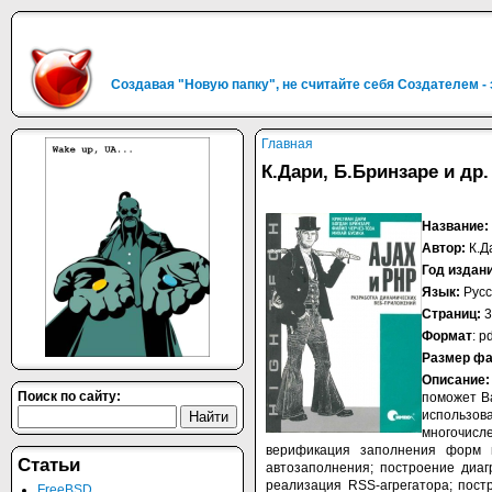
Создавая "Новую папку", не считайте себя Создателем -
Главная
К.Дари, Б.Бринзаре и др
Название:
Автор:
К.Д
Год издан
Язык:
Русс
Страниц:
3
Формат
: p
Размер ф
Описание
Поиск по сайту:
поможет В
использов
многочисл
верификация заполнения форм н
Статьи
автозаполнения; построение диа
реализация RSS-агрегатора; пост
FreeBSD