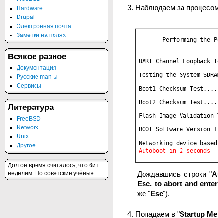
Наблюдаем за процесом 
Hardware
Drupal
Электронная почта
Заметки на полях
------ Performing the P
Всякое разное
UART Channel Loopback T
Документация
Testing the System SDRA
Русские man-ы
Сервисы
Boot1 Checksum Test....
Boot2 Checksum Test....
Литература
Flash Image Validation 
FreeBSD
Network
BOOT Software Version 1
Unix
Другое
Долгое время считалось, что бит
неделим. Но советские учёные...
Дождавшись строки "
A
Esc. to abort and ente
же "
Esc
").
Попадаем в "
Startup M