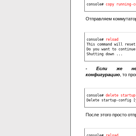
console# 
copy running-c
Отправляем коммутатор
console# 
reload
This command will reset
Do you want to continue
Shutting down ...
- Если же нео
конфигурацию
, то пр
console# 
Delete startup-config [
После этого просто отп
console# 
reload