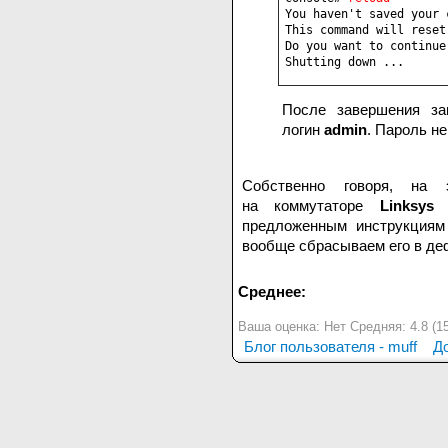
You haven't saved your 
This command will reset
Do you want to continue
Shutting down ...
После завершения заг
логин
admin
. Пароль н
Собственно говоря, на
на коммутаторе
Linksys
предложенным инструкциям 
вообще сбрасываем его в де
Среднее:
Ваша оценка:
Нет
Средняя:
4.8
(
1
Блог пользователя - muff
Д