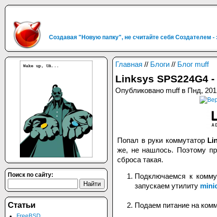
Создавая "Новую папку", не считайте себя Создателем -
Главная
//
Блоги
//
Блог muff
Linksys SPS224G4 -
Опубликовано muff в Пнд, 201
Попал в руки коммутатор
Li
же, не нашлось. Поэтому п
сброса такая.
Поиск по сайту:
Подключаемся к комму
запускаем утилиту
mini
Статьи
Подаем питание на комм
FreeBSD