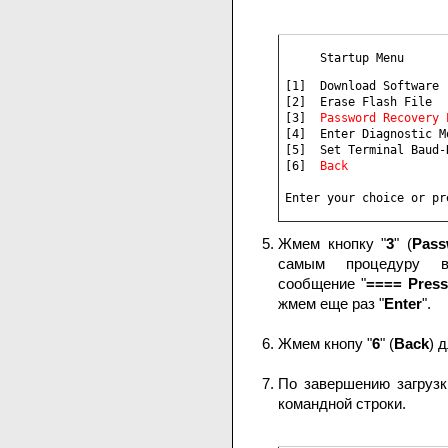
     Startup Menu 
[1]  Download Software

[2]  Erase Flash File

[3]  
[4]  Enter Diagnostic Mo
[5]  Set Terminal Baud-R
[6]  
Back
Enter your choice or pr
Жмем кнопку "
3
" (
Pass
самым процедуру во
сообщение "
==== Press
жмем еще раз "
Enter
".
Жмем кнопу "
6
" (
Back
) 
По завершению загрузк
командной строки.