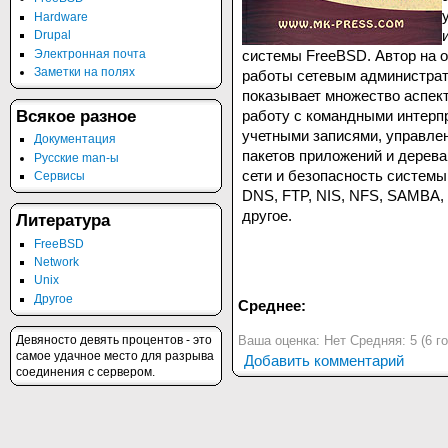
Hardware
Drupal
Электронная почта
системы FreeBSD. Автор на о
Заметки на полях
работы сетевым администрат
показывает множество аспек
работу с командными интерп
Всякое разное
учетными записями, управле
Документация
пакетов приложений и дерева
Русские man-ы
сети и безопасность системы
Сервисы
DNS, FTP, NIS, NFS, SAMBA,
другое.
Литература
FreeBSD
Network
Unix
Другое
Среднее:
Девяносто девять процентов - это
Ваша оценка:
Нет
Средняя:
5
(
6
го
самое удачное место для разрыва
Добавить комментарий
соединения с сервером.