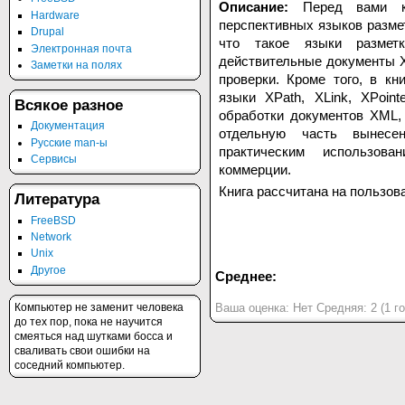
Описание:
Перед вами к
Hardware
перспективных языков размет
Drupal
что такое языки размет
Электронная почта
действительные документы X
Заметки на полях
проверки. Кроме того, в к
языки XPath, XLink, XPoi
Всякое разное
обработки документов XML,
Документация
отдельную часть вынесе
Русские man-ы
практическим использов
Сервисы
коммерции.
Книга рассчитана на пользов
Литература
FreeBSD
Network
Unix
Другое
Среднее:
Компьютер не заменит человека
Ваша оценка:
Нет
Средняя:
2
(
1
го
до тех пор, пока не научится
смеяться над шутками босса и
сваливать свои ошибки на
соседний компьютер.