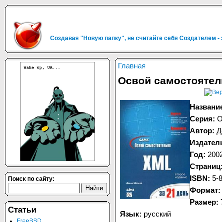
Создавая "Новую папку", не считайте себя Создателем -
Главная
Освой самостоятел
Названи
Серия:
О
Автор:
Д
Издател
Год:
200
Страниц
ISBN:
5-
Поиск по сайту:
Формат:
Размер:
Статьи
Язык:
русский
FreeBSD