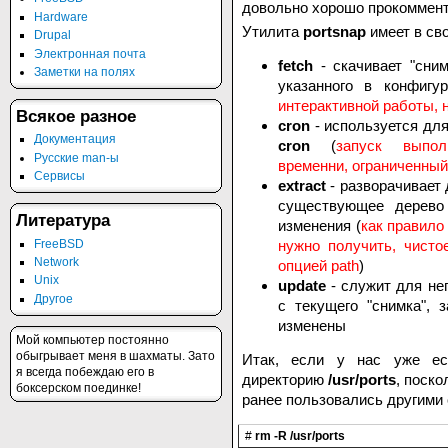
довольно хорошо прокоммент
Hardware
Утилита
portsnap
имеет в св
Drupal
Электронная почта
fetch
- скачивает "сним
Заметки на полях
указанного в конфигу
интерактивной работы, н
Всякое разное
cron
- используется для
Документация
cron
(
запуск выпол
Русские man-ы
временни, ограниченный
Сервисы
extract
- разворачивает
существующее дерево 
Литература
изменения (
как правило
FreeBSD
нужно получить, чисто
Network
опцией path
)
Unix
update
- служит для не
Другое
с текущего "снимка", 
изменены
Мой компьютер постоянно
обыгрывает меня в шахматы. Зато
Итак, если у нас уже ес
я всегда побеждаю его в
директорию
/usr/ports
, поск
боксерском поединке!
ранее пользовались другими
#
rm -R /usr/ports