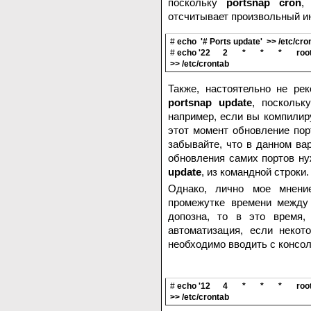
поскольку
portsnap cron
,
отсчитывает произвольный ин
#
echo '# Ports update' >> /etc/cro
#
echo '22 2 * * * root /usr/
>> /etc/crontab
Также, настоятельно не ре
portsnap update
, поскольк
например, если вы компилир
этот момент обновление порт
забывайте, что в данном ва
обновления самих портов н
update
, из командной строки.
Однако, лично мое мнен
промежутке времени между
допозна, то в это время,
автоматизация, если неко
необходимо вводить с консол
#
echo '12 4 * * * root /usr/s
>> /etc/crontab