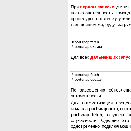
При
первом запуске
утилиты
последовательность команд
процедуры, поскольку утили
дальнейшем же, будут загруж
#
portsnap fetch
#
portsnap extract
Для всех
дальнейших запус
#
portsnap fetch
#
portsnap update
По завершению обновлени
автоматически.
Для автоматизации процес
команда
portsnap cron
, о ко
portsnap fetch
, запущенны
случайность. Сделано это
одновременно подключающих