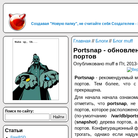
Создавая "Новую папку", не считайте себя Создателем -
Главная
//
Блоги
//
Блог muff
Portsnap - обновле
портов
Опубликовано muff в Пт, 2013-
Portsnap
- рекомендуемый м
портов. Тем более, что 
прекращена.
Для начала начала ознаком
отметить, что
portsnap
, не
портов, которое расположен
Поиск по сайту:
(по-умолчанию
/var/db/port
(
snapshot
) дерева портов, 
портов. Конфигурационный 
Статьи
трогать, однако если наду
FreeBSD