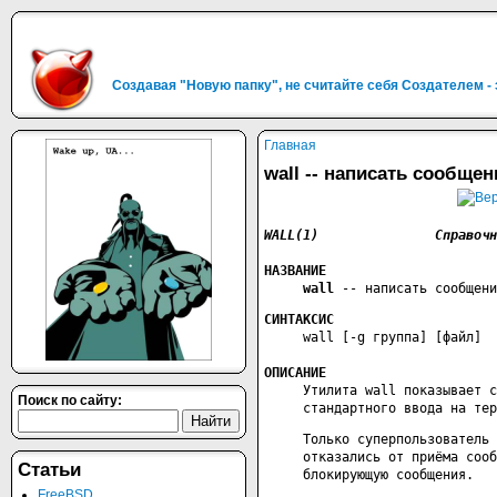
Создавая "Новую папку", не считайте себя Создателем -
Главная
wall -- написать сообще
WALL(1)               Справочн
НАЗВАНИЕ
wall
 -- написать сообщени
СИНТАКСИС
     wall [-g группа] [файл]

ОПИСАНИЕ
     Утилита wall показывает с
Поиск по сайту:
     стандартного ввода на тер
     Только суперпользователь 
     отказались от приёма сооб
Статьи
     блокирующую сообщения.

FreeBSD