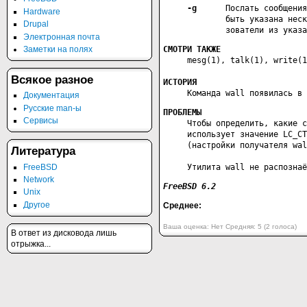
-g
      Послать сообщения
Hardware
             быть указана неск
Drupal
             зователи из указа
Электронная почта
Заметки на полях
     mesg(1), talk(1), write(1
Всякое разное
ИСТОРИЯ
     Команда wall появилась в 
Документация
Русские man-ы
ПРОБЛЕМЫ
Сервисы
     Чтобы определить, какие с
     использует значение LC_CT
     (настройки получателя wal
Литература
FreeBSD
     Утилита wall не распозна
Network
Unix
Другое
Среднее:
Ваша оценка:
Нет
Средняя:
5
(
2
голоса)
B ответ из дисковода лишь
отрыжка...