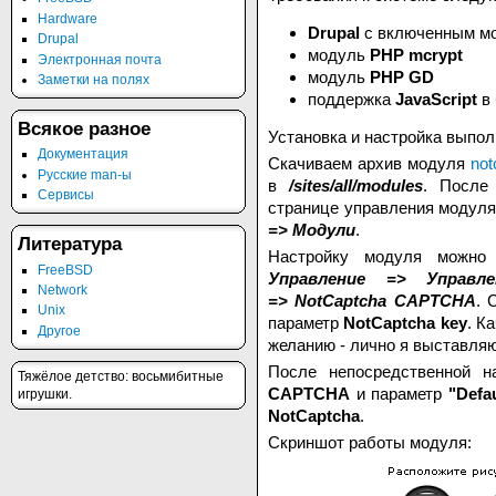
Hardware
Drupal
с включенным м
Drupal
модуль
PHP mcrypt
Электронная почта
модуль
PHP GD
Заметки на полях
поддержка
JavaScript
в 
Всякое разное
Установка и настройка выпо
Документация
Скачиваем архив модуля
not
Русские man-ы
в
/sites/all/modules
. После
Сервисы
странице управления модул
=> Модули
.
Литература
Настройку модуля можно 
FreeBSD
Управление => Управл
Network
=> NotCaptcha CAPTCHA
. 
Unix
параметр
NotCaptcha key
. К
Другое
желанию - лично я выставляю
После непосредственной 
Тяжёлое детство: восьмибитные
CAPTCHA
и параметр
"Defau
игрушки.
NotCaptcha
.
Скриншот работы модуля: