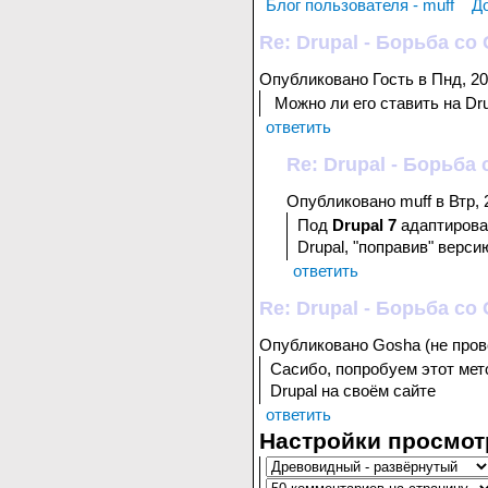
Блог пользователя - muff
Д
Re: Drupal - Борьба с
Опубликовано Гость в Пнд, 201
Можно ли его ставить на Dru
ответить
Re: Drupal - Борьб
Опубликовано muff в Втр, 2
Под
Drupal 7
адаптирован
Drupal, "поправив" верс
ответить
Re: Drupal - Борьба с
Опубликовано Gosha (не прове
Сасибо, попробуем этот ме
Drupal на своём сайте
ответить
Настройки просмот