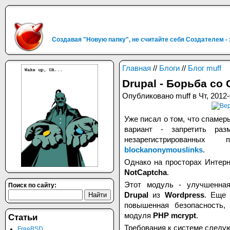
Создавая "Новую папку", не считайте себя Создателем -
Главная
//
Блоги
//
Блог muff
Drupal - Борьба со
Опубликовано muff в Чт, 2012-
Уже писал о том, что спамер
вариант - запретить ра
незарегистрированных 
blockanonymouslinks
.
Однако на просторах Интер
NotCaptcha
.
Этот модуль - улучшенна
Поиск по сайту:
Drupal
из
Wordpress
. Еще
повышенная безопасность,
модуля
PHP mcrypt
.
Статьи
Требования к системе следу
FreeBSD