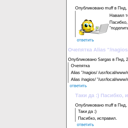
Опубликовано muff в Пнд, 
Наваял т
Пасибко,
"поделит
ответить
Очепятка Alias "/nagios
Опубликовано Sargas в Пнд, 2
Очепятка
Alias "/nagios/ /usr/local/www
Alias /nagios/ "/usr/local/www/
ответить
Таки да :) Пасибко, 
Опубликовано muff в Пнд, 
Таки да :)
Пасибко, исправил.
ответить