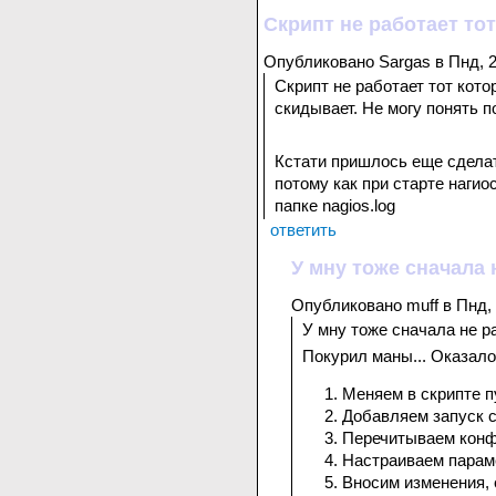
Скрипт не работает тот
Опубликовано Sargas в Пнд, 2
Скрипт не работает тот кото
скидывает. Не могу понять п
Кстати пришлось еще сделать
потому как при старте нагио
папке nagios.log
ответить
У мну тоже сначала 
Опубликовано muff в Пнд, 
У мну тоже сначала не р
Покурил маны... Оказало
Меняем в скрипте п
Добавляем запуск с
Перечитываем конф
Настраиваем парам
Вносим изменения, 