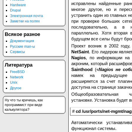
исправлены найденные ран
Hardware
многое другое, но и перес
Drupal
устранить один из главных н
Электронная почта
при проверке больших сете
Заметки на полях
последовательно, а в 
параллельно. Хотя вторая 
Всякое разное
будущем все силы будут брош
Документация
Проект возник в 2002 году
Русские man-ы
NetSaint
. Его лидером являе
Сервисы
Nagios
, по информации на
акроним, который расшифров
Литература
Sainthood
(«
Nagios не со
FreeBSD
намек на предыдущее н
Network
расширяется за счет плаги
Unix
доступна на странице закачки
Другое
Общеобразовательная
установке. Установка будет 
Hу что ты кричишь, как
программист при виде
калькулятора?
#
cd /usr/ports/net-mgmt/nag
Автоматически устанавли
функционал системы.