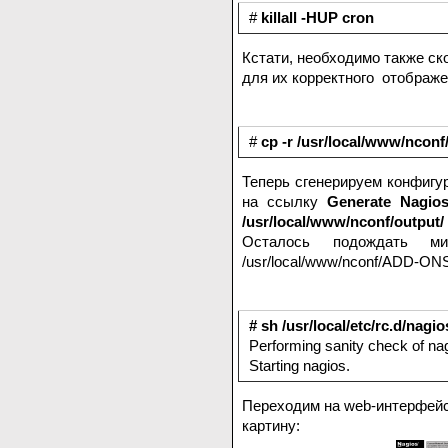
#
killall -HUP cron
Кстати, необходимо также с
для их корректного отображе
#
cp -r /usr/local/www/nconf
Теперь сгенерируем конфигу
на ссылку
Generate Nagios
/usr/local/www/nconf/output/
Осталось подождать ми
/usr/local/www/nconf/ADD-ONS/
# sh /usr/local/etc/rc.d/nagio
Performing sanity check of na
Starting nagios.
Переходим на web-интерфейс
картину: