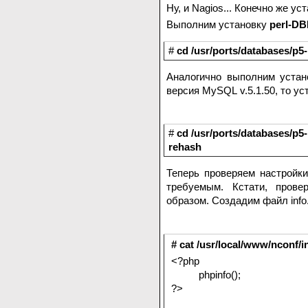
Ну, и Nagios... Конечно же ус
Выполним установку
perl-DB
#
cd /usr/ports/databases/p5
Аналогично выполним уста
версия MySQL v.5.1.50, то у
#
cd /usr/ports/databases/p
rehash
Теперь проверяем настройк
требуемым. Кстати, пров
образом. Создадим файл inf
# cat /usr/local/www/nconf/i
<?php
phpinfo();
?>