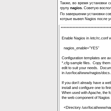
Также, во время установки с
групу
nagios
. Советую воспо
По завершении установки сов
котрые вывел Nagios после у
*********************************
Enable Nagios in /etc/rc.conf wi
nagios_enable="YES"
Configuration templates are ava
*.cfg-sample files. Copy them t
edit to suit your needs. Docum
in /usr/local/www/nagios/docs.
If you don't already have a web
install and configure one to fini
When used with Apache, the foll
the web component of Nagios (mo
<Directory /usr/local/www/na