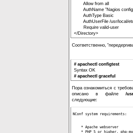
Allow from all
AuthName "Nagios configu
AuthType Basic
AuthUserFile /usr/local/etc
Require valid-user
</Directory>
Соответственно, "передергив
# apachectl configtest
Syntax OK
# apachectl graceful
Пора ознакомиться с требов
описано в файле
/us
следующие:
NConf system requirements:

    * Apache webserver

    * PHP 5 or higher, php-my