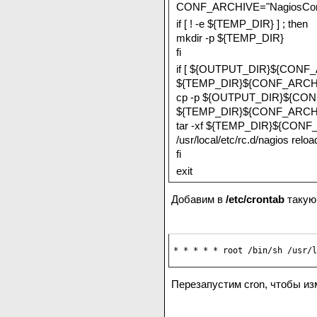
CONF_ARCHIVE="NagiosConf
if [ ! -e ${TEMP_DIR} ] ; then
mkdir -p ${TEMP_DIR}
fi
if [ ${OUTPUT_DIR}${CONF_
${TEMP_DIR}${CONF_ARCHIVE
cp -p ${OUTPUT_DIR}${CO
${TEMP_DIR}${CONF_ARCH
tar -xf ${TEMP_DIR}${CON
/usr/local/etc/rc.d/nagios reloa
fi
exit
Добавим в
/etc/crontab
такую 
* * * * * root /bin/sh /usr/
Перезапустим cron, чтобы из