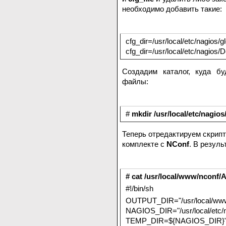
необходимо добавить такие:
cfg_dir=/usr/local/etc/nagios/g
cfg_dir=/usr/local/etc/nagios/D
Создадим каталог, куда бу
файлы:
#
mkdir /usr/local/etc/nagios
Теперь отредактируем скрипт
комплекте с
NConf
. В резуль
# cat /usr/local/www/nconf
#!/bin/sh
OUTPUT_DIR="/usr/local/www/
NAGIOS_DIR="/usr/local/etc/n
TEMP_DIR=${NAGIOS_DIR}"i