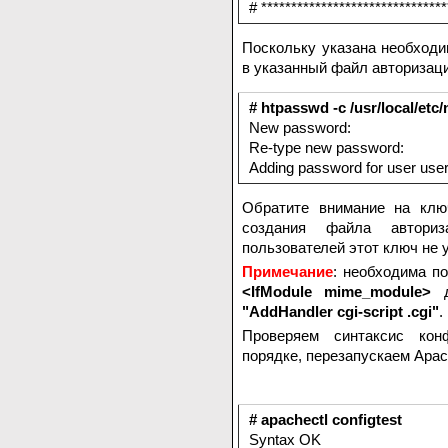
# *******************************
Поскольку указана необходи
в указанный файл авторизаци
# htpasswd -c /usr/local/et
New password:
Re-type new password:
Adding password for user us
Обратите внимание на ключ
создания файла автори
пользователей этот ключ не 
Примечание
: необходима по
<IfModule mime_module>
д
"AddHandler cgi-script .cgi"
.
Проверяем синтаксис кон
порядке, перезапускаем Apac
# apachectl configtest
Syntax OK