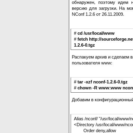
обнаружен, поэтому идем
версию для загрузки. На мо
NConf 1.2.6 от 26.11.2009.
#
cd /usr/local/www
#
fetch http://sourceforge.ne
1.2.6-0.tgz
Распакуем архив и сделаем 
пользователя www:
#
tar -xzf nconf-1.2.6-0.tgz
#
chown -R www:www ncon
Добавим в конфигурационный
Alias /nconf/ "/usr/local/www/n
<Directory /usr/local/www/nco
Order deny,allow