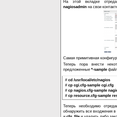
На этой вкладке отредак
nagiosadmin
на свои контакт
Самая примитивная конфигура
Теперь пора внести нек
предложенные
*-sample
файл
#
cd /usr/local/etc/nagios
#
cp cgi.cfg-sample cgi.cfg
#
cp nagios.cfg-sample nagi
#
cp resource.cfg-sample re
Теперь необходимо отред
обнаружить все входжения в
и
cfg_file
и удалить либо зак