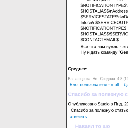
$NOTIFICATIONTYPE$
$HOSTALIAS$\nAd
$SERVICESTATE$\n\nDa
Info:\n\n$SERVI
$NOTIFICATI
$HOSTALIAS$/$SER
$CONTACTEMAIL$
Все что нам нужно - эт
Ну и дать команду "
Gen
Среднее:
Ваша оценка:
Нет
Средняя:
4.8
(
1
Блог пользователя - muff
Д
Спасибо за полезную с
Опубликовано Studio в Пнд, 20
Спасибо за полезную статью
ответить
Наваял то шо