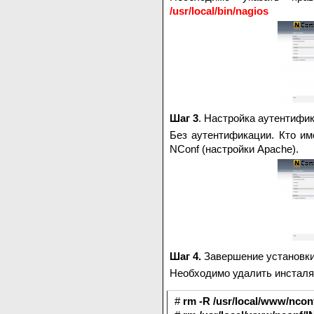
/usr/local/bin/nagios
Шаг 3
. Настройка аутентифи
Без аутентификации. Кто име
NConf (настройки Apache).
Шаг 4.
Завершение установки
Необходимо удалить инсталя
#
rm -R /usr/local/www/nco