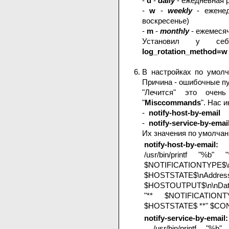
-
d
-
daily
- ежедневная р
-
w
-
weekly
- еженед
воскресенье)
-
m
-
monthly
- ежемесяч
Установил у себ
log_rotation_method=w
В настройках по умолч
Причина - ошибочные пу
"Лечится" это очен
"
Misccommands
". Нас 
-
notify-host-by-email
-
notify-service-by-emai
Их значения по умолчан
notify-host-by-email:
/usr/bin/printf "%b" 
$NOTIFICATIONTY
$HOSTSTATE$\nA
$HOSTOUTPUT$\n\nDat
"** $NOTIFICATION
$HOSTSTATE$ **" $CO
notify-service-by-email:
/usr/bin/printf "%b" 