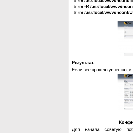
#
rm /usr/local/www/nconf/
#
rm -R /usr/local/www/nco
#
rm /usr/local/www/nconf
Результат.
Если все прошло успешно, в
Конфи
Для начала советую по