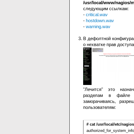
/usr/local/www/nagios/m
следующим ссылкам:
-
critical.wav
-
hostdown.wav
-
warning.wav
В дефолтной конфигура
о нехватке прав доступа
"Лечится" это назн
разделам в файл
заморачиваясь, разре
пользователям:
# cat /usr/local/etc/nagio
authorized_for_system_inf