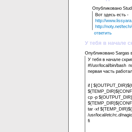
Опубликовано Studio
Вот здесь есть -
http://www.lissyara
http://noty.net/tech/
ответить
У тебя в начале с
Опубликовано Sargas в 
У тебя в начале скрип
#!/usr/local/bin/bash
первая часть работал
if [ ${OUTPUT_DIR}$
${TEMP_DIR}${CONF_
cp -p ${OUTPUT_DI
${TEMP_DIR}${CON
tar -xf ${TEMP_DIR
/usr/local/etc/rc.d/nagi
fi