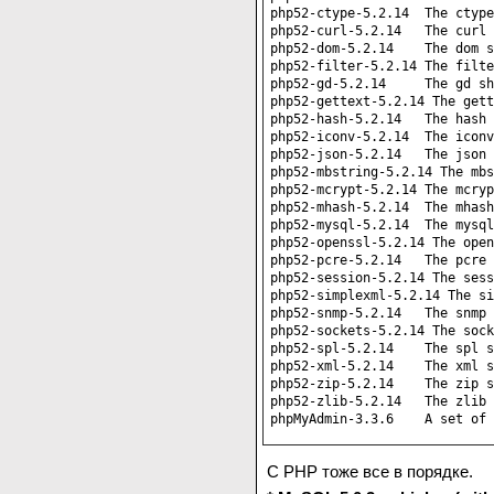
php52-ctype-5.2.14  The ctype
php52-curl-5.2.14   The curl 
php52-dom-5.2.14    The dom s
php52-filter-5.2.14 The filte
php52-gd-5.2.14     The gd sh
php52-gettext-5.2.14 The gett
php52-hash-5.2.14   The hash 
php52-iconv-5.2.14  The iconv
php52-json-5.2.14   The json 
php52-mbstring-5.2.14 The mbs
php52-mcrypt-5.2.14 The mcryp
php52-mhash-5.2.14  The mhash
php52-mysql-5.2.14  The mysql
php52-openssl-5.2.14 The open
php52-pcre-5.2.14   The pcre 
php52-session-5.2.14 The sess
php52-simplexml-5.2.14 The si
php52-snmp-5.2.14   The snmp 
php52-sockets-5.2.14 The sock
php52-spl-5.2.14    The spl s
php52-xml-5.2.14    The xml s
php52-zip-5.2.14    The zip s
php52-zlib-5.2.14   The zlib 
phpMyAdmin-3.3.6    A set of 
C PHP тоже все в порядке.