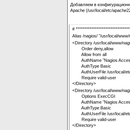
Добавляем в конфигурацион
Apache (/usr/local/etc/apache
# *******************************
Alias /nagios/ "/usr/local/www/
<Directory /usr/local/www/nag
Order deny,allow
Allow from all
AuthName "Nagios Acces
AuthType Basic
AuthUserFile /usr/local/etc
Require valid-user
</Directory>
<Directory /usr/local/www/nagi
Options ExecCGI
AuthName "Nagios Acces
AuthType Basic
AuthUserFile /usr/local/etc
Require valid-user
</Directory>