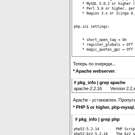
    * MySQL 5.0.2 or higher (
    * Perl 5.6 or higher, per
    * Nagios 3.x or Icinga 0.
php.ini settings:

    * short_open_tag = On

    * register_globals = Off

Теперь по очереди...
* Apache webserver
.
# pkg_info | grep apache
apache-2.2.16 Version 2.2.x 
Apache - установлен. Пропус
* PHP 5 or higher, php-mysql
.
# pkg_info | grep php
php52-5.2.14        PHP Scrip
php52-bz2-5.2.14    The bz2 s