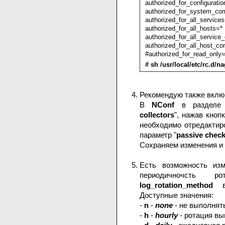
authorized_for_configuratio
authorized_for_system_c
authorized_for_all_service
authorized_for_all_hosts=*
authorized_for_all_servic
authorized_for_all_host_
#authorized_for_read_only
# sh /usr/local/etc/rc.d/n
Рекомендую также вклю
В
NConf
в разделе
collectors
", нажав кнопк
необходимо отредактир
параметр "
passive chec
Сохраняем изменения и
Есть возможность изм
периодичночсть р
log_rotation_method
в
Доступные значения:
-
n
-
none
- не выполнят
-
h
-
hourly
- ротация вы