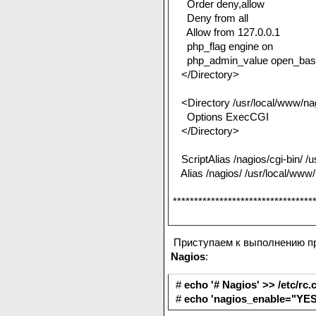
Order deny,allow
Deny from all
Allow from 127.0.0.1
php_flag engine on
php_admin_value open_basedir
</Directory>
<Directory /usr/local/www/nag
Options ExecCGI
</Directory>
ScriptAlias /nagios/cgi-bin/ /u
Alias /nagios/ /usr/local/www/
*********************************
Приступаем к выполнению пр
Nagios
:
#
echo '# Nagios' >> /etc/rc.
#
echo 'nagios_enable="YES"