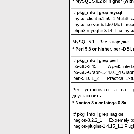
* MySQL 5.0.2 or higher (wit
# pkg_info | grep mysql
mysql-client-5.1.50_1 Multithr
mysql-server-5.1.50 Multithre
php52-mysql-5.2.14 The mysql
MySQL 5.1... Все в порядке.
* Perl 5.6 or higher, perl-DB
# pkg_info | grep perl
p5-GD-2.45 A perl5 interface
p5-GD-Graph-1.44.01_4 Graph p
perl-5.10.1_2 Practical Extr
Perl установлен, а вот 
доустановить.
* Nagios 3.x or Icinga 0.8x.
# pkg_info | grep nagios
nagios-3.2.2_1 Extremely pow
nagios-plugins-1.4.15_1,1 Plug