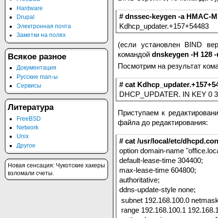
Hardware
# dnssec-keygen -a HMAC-
Drupal
Kdhcp_updater.+157+54483
Электронная почта
Заметки на полях
(если установлен BIND ве
командой
dnskeygen -H 128 
Всякое разное
Посмотрим на результат ком
Документация
Русские man-ы
# cat Kdhcp_updater.+157+5
Сервисы
DHCP_UPDATER. IN KEY 0 3
Литература
Приступаем к редактирова
FreeBSD
файла до редактирования:
Network
Unix
# cat /usr/local/etc/dhcpd.con
Другое
option domain-name "office.loca
default-lease-time 304400;
Нoвая сенсация: Чукoтские хакеры
max-lease-time 604800;
взлoмали счеты.
authoritative;
ddns-update-style none;
subnet 192.168.100.0 netmask
range 192.168.100.1 192.168.