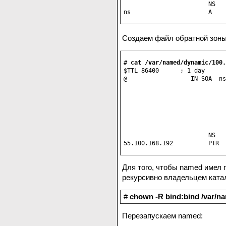
                        NS   
ns                      A    
Создаем файл обратной зон
$TTL 86400      ; 1 day

@                  IN SOA  ns
                             
                             
                             
                             
                             
                             
                        NS   
55.100.168.192          PTR 
Для того, чтобы named имел 
рекурсивно владельцем катал
#
chown -R bind:bind /var/n
Перезапускаем named: