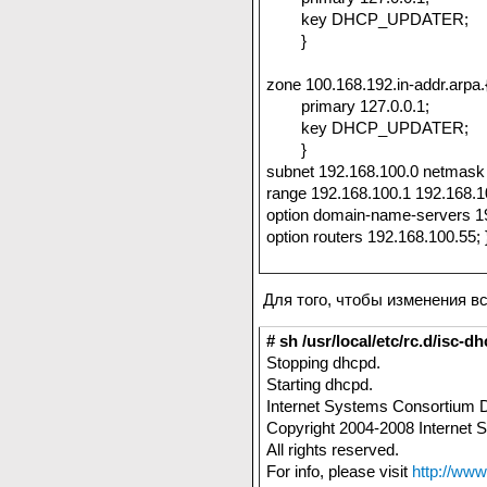
key DHCP_UPDATER;
}
zone 100.168.192.in-addr.arpa.
primary 127.0.0.1;
key DHCP_UPDATER;
}
subnet 192.168.100.0 netmask 
range 192.168.100.1 192.168.1
option domain-name-servers 1
option routers 192.168.100.55; 
Для того, чтобы изменения в
# sh /usr/local/etc/rc.d/isc-d
Stopping dhcpd.
Starting dhcpd.
Internet Systems Consortium 
Copyright 2004-2008 Internet 
All rights reserved.
For info, please visit
http://www