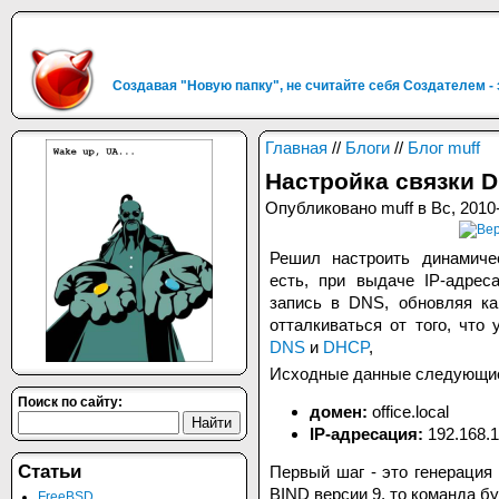
Создавая "Новую папку", не считайте себя Создателем -
Главная
//
Блоги
//
Блог muff
Настройка связки
Опубликовано muff в Вс, 2010-
Решил настроить динамич
есть, при выдаче IP-адрес
запись в DNS, обновляя ка
отталкиваться от того, что
DNS
и
DHCP
,
Исходные данные следующи
Поиск по сайту:
домен:
office.local
IP-адресация:
192.168.1
Статьи
Первый шаг - это генерация
BIND версии 9, то команда б
FreeBSD