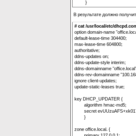
}
В результате должно получит
# cat /usr/local/etc/dhcpd.con
option domain-name "office.loca
default-lease-time 304400;
max-lease-time 604800;
authoritative;
ddns-updates on;
ddns-update-style interim;
ddns-domainname "office.local"
ddns-rev-domainname "100.168.
ignore client-updates;
update-static-leases true;
key DHCP_UPDATER {
algorithm hmac-md5;
secret evUUzuAFS+xk0178
}
zone office.local. {
primary 127.0.0.1;