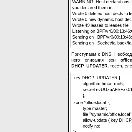
WARNING: Host declarations are
you declared them in.
Wrote 0 deleted host decls to le
Wrote 0 new dynamic host decls
Wrote 49 leases to leases file.
Listening on BPF/vr0/00:13:46
Sending on BPF/vr0/00:13:46:
Sending on Socket/fallback/fa
Приступаем к DNS. Необход
него описания зон
office
DHCP_UPDATER
, тоесть сл
key DHCP_UPDATER {
algorithm hmac-md5;
secret evUUzuAFS+xk017
};
zone "office.local" {
type master;
file "/dynamic/office.local"
allow-update { key DHCP
notify no;
};