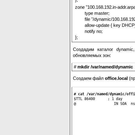
zone "100.168.192.in-addr.arpa
type master;
file "/dynamic/100.168.192.
allow-update { key DHCP
notify no;
};
Создадим каталог dynamic
обновляемых зон:
#
mkdir /var/named/dynamic
Создаем файл
office.local
(пр
# cat /var/named/dynamic/offi
$TTL 86400      ; 1 day

@                  IN SOA  ns
                             
                             
                             
                             
                             
                             