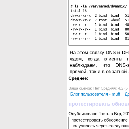
# ls -la /var/named/dynamic/
total 16

drwxr-xr-x  2 bind  bind   51
drwxr-xr-x  7 root  wheel  51
-rw-r--r--  1 bind  bind   48
-rw-r--r--  1 bind  bind   80
-rw-r--r--  1 bind  bind   50
-rw-r--r--  1 bind  bind   81
На этом связку DNS и DH
ждем, когда клиенты п
наблюдаем, что DNS-
прямой, так и в обратной 
Среднее:
Ваша оценка:
Нет
Средняя:
4.2
(
5
Блог пользователя - muff
Д
протестировать обнов
Опубликовано Гость в Втр, 201
протестировать обновление ч
получилось через следующ