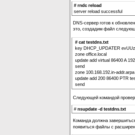
# rndc reload
server reload successful
DNS-сервер готов к обновлен
это, создадим файл следующ
# cat testdns.txt
key DHCP_UPDATER evUUzu
zone office.local
update add virtual 86400 A 19
send
zone 100.168.192.in-addr.arpa
update add 200 86400 PTR test.
send
Следующей командой проверя
#
nsupdate -d testdns.txt
Команда должна завершиться
появиться файлы с расшире