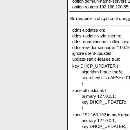
option domain-name-servers 1
option routers 192.168.100.55;
Вставляем в dhcpd.conf след
ddns-updates on;
ddns-update-style interim;
ddns-domainname "office.local
ddns-rev-domainname "100.168
ignore client-updates;
update-static-leases true;
key DHCP_UPDATER {
algorithm hmac-md5;
secret evUUzuAFS+xk017
}
zone office.local. {
primary 127.0.0.1;
key DHCP_UPDATER;
}
zone 192.168.192.in-addr.arpa
primary 127.0.0.1;
key DHCP_UPDATER;