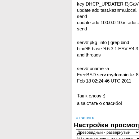
key DHCP_UPDATER f3jGaV9
update add test.kaznmu.local. 
send
update add 100.0.0.10.in-addr.
send
serv# pkg_info | grep bind
bind96-base-9.6.3.1.ESV.R4.
and threads
serv# uname -a
FreeBSD serv.mydomain.kz 8
Feb 18 02:24:46 UTC 2011
Так к слову :)
а за статью спасибо!
ответить
Настройки просмот