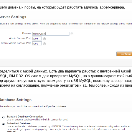
го домена и порты, на которых будет работать админка jabber-сервера.
делиться с базой данных. Есть два варианта работы: с внутренней базо
tgreSQL, IBM DB2. Обычно я даю приоритет MySQL, но в данном случае свой в
р аргументируется отсутствием доступа к БД MySQL, поскольку сервер настр
время на согласование, получение реквизитов и тд. Тем более, исходя из пр