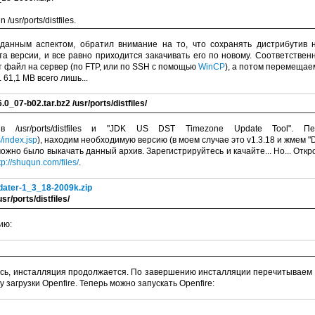
/usr/ports/distfiles.
данным аспектом, обратил внимание на то, что сохранять дистрибутив н
 версии, и все равно приходится закачивать его по новому. Соответствен
т файл на сервер (по FTP, или по SSH с помощью
WinCP
), а потом перемещаем е
 61,1 MB всего лишь...
0_07-b02.tar.bz2 /usr/ports/distfiles/
в /usr/ports/distfiles и "JDK US DST Timezone Update Tool". 
/index.jsp
), находим необходимую версию (в моем случае это v1.3.18 и жмем "D
ожно было выкачать данный архив. Зарегистрируйтесь и качайте... Но... Отк
tp://shuqun.com/files/
.
pdater-1_3_18-2009k.zip
r/ports/distfiles/
ию:
лись, инсталляция продолжается. По завершению инсталляции перечитываем п
ку загрузки Openfire. Теперь можно запускать Openfire: