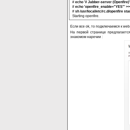
#
echo '# Jabber-server (Openfire)'
#
echo 'openfire_enable="YES"' >> 
#
sh /usr/local/etc/rc.d/openfire sta
Starting openfire.
Если все ok, то подключаемся к we
На первой странице предлагается
знакомом наречии
: