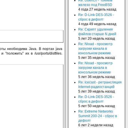
Re: Ubench - "гоняем"
железо под FreeBSD
4 года 27 недель назад
Re: D-Link DES-3526 -
сброс в дефолт
4 года 49 недель назад
Re: Скрипт удаления
файлов старше N дней
5 лет 20 недель назад
Re: Nload - просмотр
загрузки канала в
боты необходима Java. В портах java
консольном режиме
оложить" их в /usr/ports/distfiles.
5 лет 35 недель назад
Re: Nload - просмотр
загрузки канала в
консольном режиме
5 лет 36 недель назад
Re: Icecast - ретрансляция
Internet-радиостанций
5 лет 39 недель назад
Re: D-Link DES-3526 -
сброс в дефолт
5 лет 50 недель назад
Re: Extreme Networks
Summit 200-24 - сброс в
дефолт
6 лет 2 недели назад