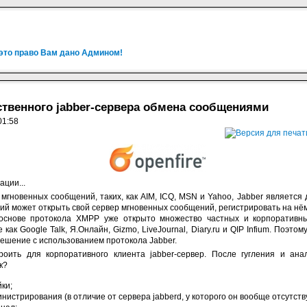
 это право Вам дано Админом!
бственного jabber-сервера обмена сообщениями
01:58
ции...
 мгновенных сообщений, таких, как AIM, ICQ, MSN и Yahoo, Jabber являетс
й может открыть свой сервер мгновенных сообщений, регистрировать на нё
 основе протокола XMPP уже открыто множество частных и корпоративны
как Google Talk, Я.Онлайн, Gizmo, LiveJournal, Diary.ru и QIP Infium. Поэт
ешение с использованием протокола Jabber.
троить для корпоративного клиента jabber-сервер. После гугления и а
к?
ки;
истрирования (в отличие от сервера jabberd, у которого он вообще отсутству