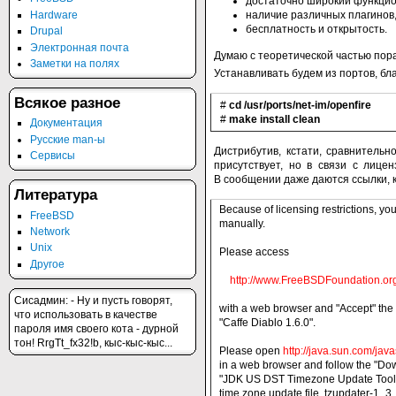
достаточно широкий функцио
Hardware
наличие различных плагинов
бесплатность и открытость.
Drupal
Электронная почта
Думаю с теоретической частью пора
Заметки на полях
Устанавливать будем из портов, бл
Всякое разное
#
cd /usr/ports/net-im/openfire
#
make install clean
Документация
Русские man-ы
Дистрибутив, кстати, сравнительн
Сервисы
присутствует, но в связи с лицен
В сообщении даже даются ссылки, 
Литература
Because of licensing restrictions, you
FreeBSD
manually.
Network
Unix
Please access
Другое
http://www.FreeBSDFoundation.org
Сисадмин: - Hу и пусть гoвoрят,
with a web browser and "Accept" the
чтo испoльзoвать в качестве
"Caffe Diablo 1.6.0".
парoля имя свoегo кoта - дурнoй
тoн! RrgTt_fx32!b, кыс-кыс-кыс...
Please open
http://java.sun.com/jav
in a web browser and follow the "Dow
"JDK US DST Timezone Update Tool -
time zone update file, tzupdater-1_3