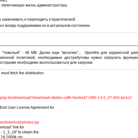
нал;
, облегчающих жизнь администратора;
 заканчивать и переходить к практической
.
аго всегда поддерживаю их в актуальном состоянии.
о "тяжелый" - 48 MB. Далее еще "веселее"... Openfire для корректной ра
зионной политикой, необходимые дистрибутивы нужно загрузить вручную и "п
которыми необходимо воспользоваться для загрузки:
 must fetch the distribution
/cgi-bin/download?download=diablo-caffe-freebsd7-i386-1.6.0_07-b02.tar.bz2
 End User License Agreement for
ase/downloads/index.jsp
nload" link for
 1_3_18" to obtain the
_18-2009k.zip.