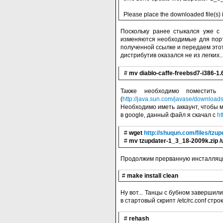
Please place the downloaded file(s) in 
Поскольку ранее стыкался уже с 
изменяются необходимые для порта
полученной ссылке и передаем это
дистрибутив оказался не из легких...
#
mv diablo-caffe-freebsd7-i386-1.6.
Также необходимо поместить 
(
http://java.sun.com/javase/downloads
Необходимо иметь аккаунт, чтобы м
в google, данный файл я скачал с
ht
#
wget
http://shuqun.com/files/tzu
#
mv tzupdater-1_3_18-2009k.zip /us
Продолжим прерванную инсталляц
#
make install clean
Ну вот... Танцы с бубном заверши
в стартовый скрипт /etc/rc.conf стро
#
rehash