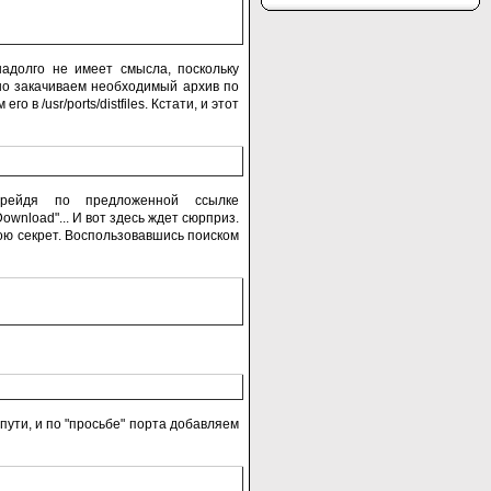
адолго не имеет смысла, поскольку
но закачиваем необходимый архив по
го в /usr/ports/distfiles. Кстати, и этот
Перейдя по предложенной ссылке
ownload"... И вот здесь ждет сюрприз.
рою секрет. Воспользовавшись поиском
ути, и по "просьбе" порта добавляем