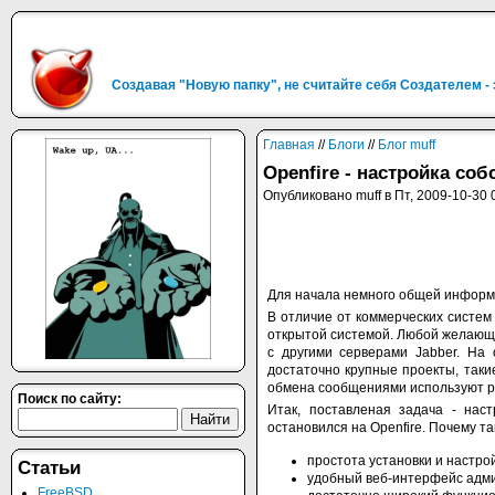
Создавая "Новую папку", не считайте себя Создателем -
Главная
//
Блоги
//
Блог muff
Openfire - настройка со
Опубликовано muff в Пт, 2009-10-30 
Для начала немного общей информа
В отличие от коммерческих систем
открытой системой. Любой желающи
с другими серверами Jabber. На
достаточно крупные проекты, такие 
обмена сообщениями используют р
Поиск по сайту:
Итак, поставленая задача - нас
остановился на Openfire. Почему та
простота установки и настрой
Статьи
удобный веб-интерфейс админ
FreeBSD