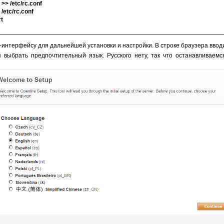
 >> /etc/rc.conf
/etc/rc.conf
rt
b-интерфейсу для дальнейшей установки и настройки. В строке браузера вво
 выбрать предпочтительный язык. Русского нету, так что останавливаем