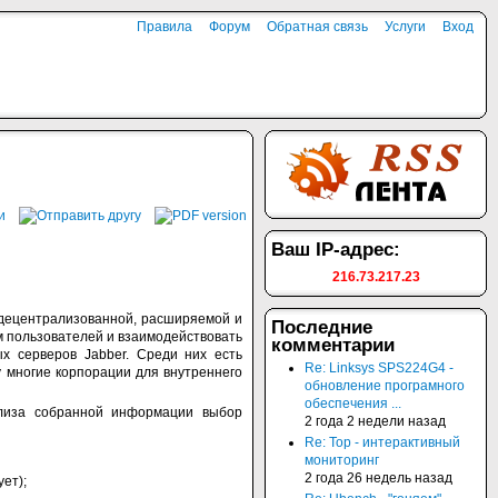
Правила
Форум
Обратная связь
Услуги
Вход
Ваш IP-адрес:
216.73.217.23
я децентрализованной, расширяемой и
Последние
м пользователей и взаимодействовать
комментарии
х серверов Jabber. Среди них есть
Re: Linksys SPS224G4 -
ому многие корпорации для внутреннего
обновление програмного
обеспечения ...
нализа собранной информации выбор
2 года 2 недели назад
Re: Top - интерактивный
мониторинг
2 года 26 недель назад
ет);