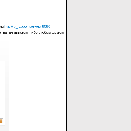
дим
http://ip_jabber-servera:9090
.
ся на английском либо любом другом