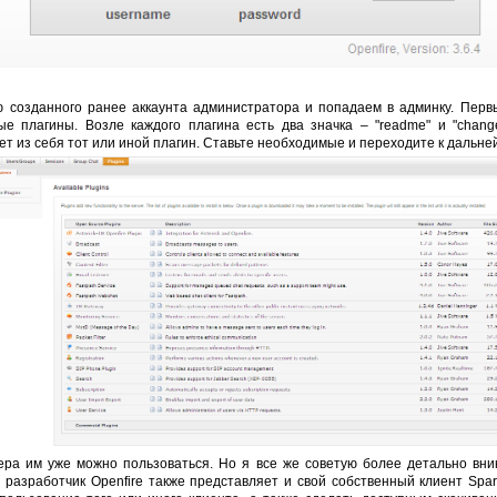
созданного ранее аккаунта администратора и попадаем в админку. Первы
мые плагины. Возле каждого плагина есть два значка – "readme" и "chang
т из себя тот или иной плагин. Ставьте необходимые и переходите к дальн
ера им уже можно пользоваться. Но я все же советую более детально вни
 разработчик Openfire также представляет и свой собственный клиент Spark