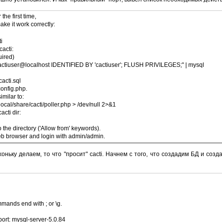
 the first time,
ake it work correctly:
i
cacti:
uired)
ctiuser@localhost IDENTIFIED BY 'cactiuser'; FLUSH PRIVILEGES;" | mysql
cacti.sql
config.php.
imilar to:
sr/local/share/cacti/poller.php > /dev/null 2>&1
acti dir:
the directory ('Allow from' keywords).
web browser and login with admin/admin.
оньку делаем, то что "просит" cacti. Начнем с того, что создадим БД и со
ands end with ; or \g.
ort: mysql-server-5.0.84