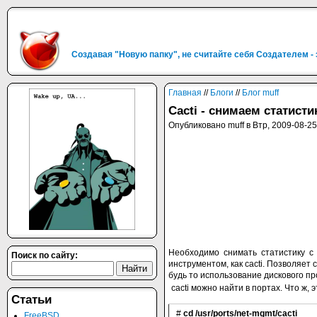
Создавая "Новую папку", не считайте себя Создателем -
Главная
//
Блоги
//
Блог muff
Cacti - снимаем статист
Опубликовано muff в Втр, 2009-08-25
Необходимо снимать статистику с
Поиск по сайту:
инструментом, как cacti. Позволяет
будь то использование дискового пр
cacti можно найти в портах. Что ж, э
Статьи
#
cd /usr/ports/net-mgmt/cacti
FreeBSD