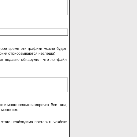
торое время эти графики можно будет
рафики отрисовываются неспеша).
ов недавно обнаружил, что лог-файл
 и много всяких заморочек. Все таки,
е менюшек!
 этого необходимо поставить чекбокс