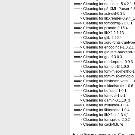
===> Cleaning for net-snmp-5.4.2.1_
===> Cleaning for p5-XML-Parser-2.
===> Cleaning for xcb-util-0.3.5
===> Cleaning for libXrender-0.9.4_1
===> Cleaning for fontconfig-2.6.0,1
===> Cleaning for pixman-0.15.4
===> Cleaning for libXft-2.1.13
===> Cleaning for glib-2.20.4
===> Cleaning for xorg-fonts-truetype
===> Cleaning for encodings-1.0.2,1
===> Cleaning for gio-fam-backend-2
===> Cleaning for gperf-3.0.3
===> Cleaning for renderproto-0.9.3
===> Cleaning for font-bh-ttf-1.0.0
===> Cleaning for font-misc-meltho-1
===> Cleaning for font-misc-ethiopic-
===> Cleaning for bitstream-vera-1.
===> Cleaning for mkfontscale-1.0.6
===> Cleaning for bdftopcf-1.0.1
===> Cleaning for font-util-1.0.1
===> Cleaning for gamin-0.1.10_3
===> Cleaning for mkfontdir-1.0.4
===> Cleaning for libfontenc-1.0.4
===> Cleaning for libXfont-1.3.4,1
===> Cleaning for fontsproto-2.0.2
===> Cleaning for cacti-0.8.7e
Но не будем отвлекаться. Cacti ус