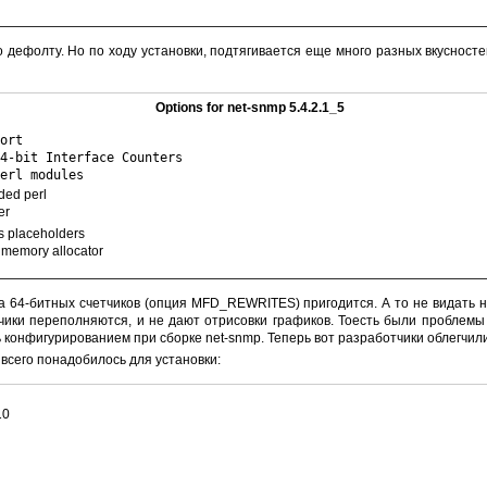
о дефолту. Но по ходу установки, подтягивается еще много разных вкусност
Options for net-snmp 5.4.2.1_5
ort
4-bit Interface Counters
erl modules
ed perl
er
 placeholders
memory allocator
жка 64-битных счетчиков (опция MFD_REWRITES) пригодится. А то не видать 
чики переполняются, и не дают отрисовки графиков. Тоесть были проблемы
конфигурированием при сборке net-snmp. Теперь вот разработчики облегчили
 всего понадобилось для установки:
10