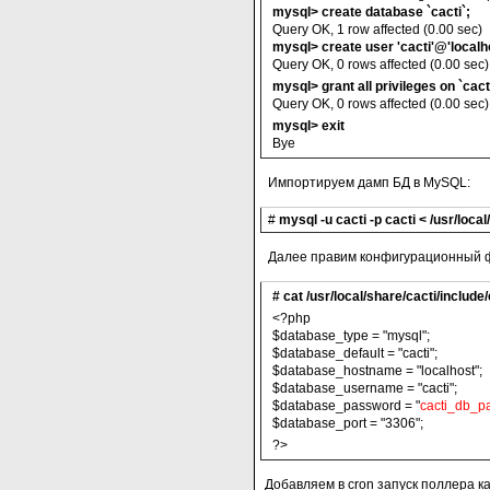
mysql> create database `cacti`;
Query OK, 1 row affected (0.00 sec)
mysql> create user
'cacti'@'localh
Query OK, 0 rows affected (0.00 sec)
mysql> grant all privileges on `cacti
Query OK, 0 rows affected (0.00 sec)
mysql> exit
Bye
Импортируем дамп БД в MySQL:
#
mysql -u cacti -p cacti < /usr/local
Далее правим конфигурационный ф
# cat /usr/local/share/cacti/include
<?php
$database_type = "mysql";
$database_default = "cacti";
$database_hostname = "localhost";
$database_username = "cacti";
$database_password = "
cacti_db_p
$database_port = "3306";
?>
Добавляем в cron запуск поллера к