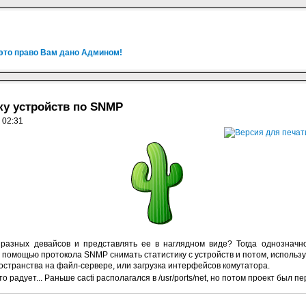
 это право Вам дано Админом!
ику устройств по SNMP
 02:31
 разных девайсов и представлять ее в наглядном виде? Тогда однозначн
 с помощью протокола SNMP снимать статистику с устройств и потом, использ
остранства на файл-сервере, или загрузка интерфейсов комутатора.
то радует... Раньше cacti располагался в /usr/ports/net, но потом проект был п