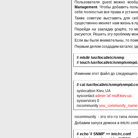
Пользователя guest можно вооб
Management
. Чтобы добавить поль
себе полностью все права и установи
Также советую выставить для себ
существенно меняет нам жизнь в л
Перейдя на закладку graphs, то м
рисуются. Решить эту проблему мо
Если вы были внимательны, то помн
Первым делом создадим каталог, г
#
mkdir /usr/local/etc/snmp
#
touch /usr/local/etc/snmp/snmpd
Изменим этот файл до следующего
# cat /usr/local/etc/snmp/snmpd.co
syslocation Kiev, UA
syscontact
admin 'at' muff.kiev.ua
sysservices 0
rocommunity
you_community_name
rocommunity - это что-то типа лог
Добавим запуск демона в /etc/rc.con
# echo '# SNMP' >> /etc/rc.conf