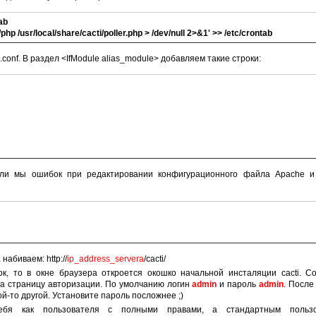
tab
in/php /usr/local/share/cacti/poller.php > /dev/null 2>&1' >> /etc/crontab
d.conf. В раздел <IfModule alias_module> добавляем такие строки:
 ли мы ошибок при редактировании конфигурационного файла Apache и
набиваем: http://
ip_address_servera
/cacti/
к, то в окне браузера откроется окошко начальной инсталяции cacti. С
а страницу авторизации. По умолчанию логин
admin
и пароль
admin
. После
й-то другой. Установите пароль посложнее ;)
ебя как пользователя с полными правами, а стандартным пользо