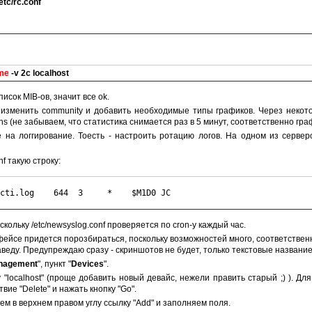
tc/rc.conf
me
-v 2c localhost
исок MIB-ов, значит все ok.
st изменить community и добавить необходимые типы графиков. Через неко
hs (не забываем, что статистика снимается раз в 5 минут, соответственно г
 на логгирование. Тоесть - настроить ротацию логов. На одном из сервер
nf такую строку:
cti.log    644  3     *    $M1D0 JC
кольку /etc/newsyslog.conf проверяется по cron-у каждый час.
фейсе придется порозбираться, поскольку возможностей много, соответственно
веду. Предупреждаю сразу - скриншотов не будет, только текстовые названи
nagement
", пункт "
Devices
".
localhost" (проще добавить новый девайс, нежели править старый ;) ). Для
вие "Delete" и нажать кнопку "Go".
ем в верхнем правом углу ссылку "Add" и заполняем поля.