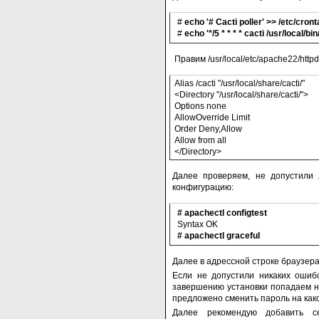
#
echo '# Cacti poller' >> /etc/cron
#
echo '*/5 * * * * cacti /usr/local/b
Правим /usr/local/etc/apache22/http
Alias /cacti "/usr/local/share/cacti/"
<Directory "/usr/local/share/cacti/">
Options none
AllowOverride Limit
Order Deny,Allow
Allow from all
</Directory>
Далее проверяем, не допустили
конфигурацию:
# apachectl configtest
Syntax OK
# apachectl graceful
Далее в адрессной строке браузера 
Если не допустили никаких ошибо
завершению установки попадаем н
предложено сменить пароль на како
Далее рекомендую добавить с