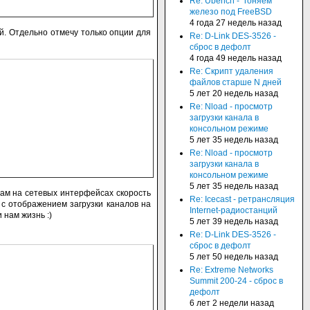
Re: Ubench - "гоняем"
железо под FreeBSD
4 года 27 недель назад
ей. Отдельно отмечу только опции для
Re: D-Link DES-3526 -
сброс в дефолт
4 года 49 недель назад
Re: Скрипт удаления
файлов старше N дней
5 лет 20 недель назад
Re: Nload - просмотр
загрузки канала в
консольном режиме
5 лет 35 недель назад
Re: Nload - просмотр
загрузки канала в
консольном режиме
5 лет 35 недель назад
нам на сетевых интерфейсах скорость
Re: Icecast - ретрансляция
 с отображением загрузки каналов на
Internet-радиостанций
 нам жизнь :)
5 лет 39 недель назад
Re: D-Link DES-3526 -
сброс в дефолт
5 лет 50 недель назад
Re: Extreme Networks
Summit 200-24 - сброс в
дефолт
6 лет 2 недели назад