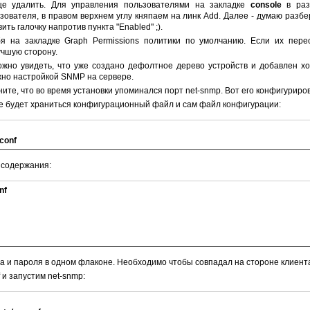
ще удалить. Для управления пользователями на закладке
console
в ра
зователя, в правом верхнем углу княпаем на линк Add. Далее - думаю разбе
ть галочку напротив пункта "Enabled" ;).
я на закладке Graph Permissions политики по умолчанию. Если их перео
учшую сторону.
ожно увидеть, что уже создано дефолтное дерево устройств и добавлен хос
жно настройкой SNMP на сервере.
ите, что во время установки упоминался порт net-snmp. Вот его конфигуриро
де будет храниться конфигурационный файл и сам файл конфигурации:
.conf
 содержания:
nf
ина и пароля в одном флаконе. Необходимо чтобы совпадал на стороне клиента
f и запустим net-snmp: