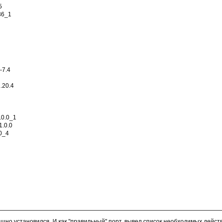
5
36_1
-7.4
.20.4
.0.0_1
1.0.0
10_4
пешно установился. И как "правильный" порт, вывел список необходимых дейс