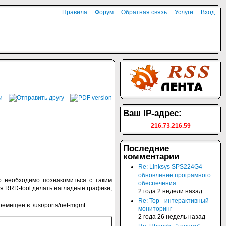
Правила
Форум
Обратная связь
Услуги
Вход
Ваш IP-адрес:
216.73.216.59
Последние
комментарии
Re: Linksys SPS224G4 -
обновление програмного
о необходимо познакомиться с таким
обеспечения ...
уя RRD-tool делать наглядные графики,
2 года 2 недели назад
Re: Top - интерактивный
еремещен в /usr/ports/net-mgmt.
мониторинг
2 года 26 недель назад