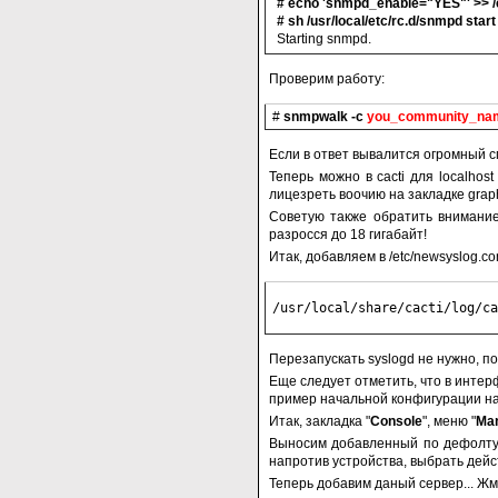
# echo 'snmpd_enable="YES"' >> /e
# sh /usr/local/etc/rc.d/snmpd start
Starting snmpd.
Проверим работу:
#
snmpwalk -c
you_community_na
Если в ответ вывалится огромный сп
Теперь можно в cacti для localho
лицезреть воочию на закладке grap
Советую также обратить внимание
разросся до 18 гигабайт!
Итак, добавляем в /etc/newsyslog.co
/usr/local/share/cacti/log/ca
Перезапускать syslogd не нужно, пос
Еще следует отметить, что в интер
пример начальной конфигурации на
Итак, закладка "
Console
", меню "
Ma
Выносим добавленный по дефолту "
напротив устройства, выбрать дейст
Теперь добавим даный сервер... Жм