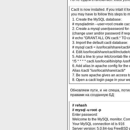
Cacti is now installed. If you intall it for
you may have to follow this steps to m
1. Create the MySQL database:
# mysqladmin --user=root create cact
2. Create a mysql user/password for 
(change user and/or password if req
# echo "GRANT ALL ON cacti.* TO ca
3. Import the default cacti database:
# mysql cacti < /usr/local/share/cacti/
4. Edit /usr/local/share/cacti/include/
5. Add a line to your /etc/crontab file s
*/5 * * * * cacti /usr/local/bin/php /u
6. Add alias in apache config for the c
Alias /cacti "/usr/local/share/cacti/"
7. Be sure apache gives an access to 
8. Open a cacti login page in your 
Обновляем пути, и не спеша, потих
правами на созданную БД:
# rehash
# mysql -u root -p
Enter password:
Welcome to the MySQL monitor. Comm
Your MySQL connection id is 916
Server version: 5.0.84-log FreeBSD p