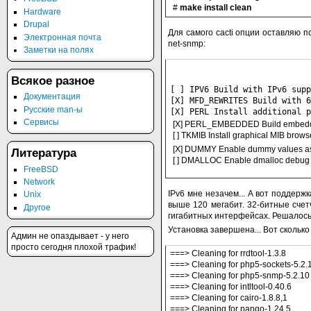
#
make install clean
Hardware
Drupal
Для самого cacti опции оставляю п
Электронная почта
net-snmp:
Заметки на полях
Всякое разное
[ ] IPV6 Build with IPv6 supp
Документация
[X] MFD_REWRITES Build with 6
Русские man-ы
[X] PERL Install additional p
Сервисы
[X] PERL_EMBEDDED Build embedd
[ ] TKMIB Install graphical MIB brows
[X] DUMMY Enable dummy values as
Литература
[ ] DMALLOC Enable dmalloc debug 
FreeBSD
Network
IPv6 мне незачем... А вот поддер
Unix
выше 120 мегабит. 32-битные счет
Другое
гигабитных интерфейсах. Решалось 
Установка завершена... Вот сколько
Админ не опаздывает - у него
просто сегодня плохой трафик!
===> Cleaning for rrdtool-1.3.8
===> Cleaning for php5-sockets-5.2.
===> Cleaning for php5-snmp-5.2.10
===> Cleaning for intltool-0.40.6
===> Cleaning for cairo-1.8.8,1
===> Cleaning for pango-1.24.5