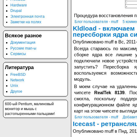
Hardware
Drupal
Процедура восстановления 
Электронная почта
Блог пользователя - muff
5 комме
Заметки на полях
Kldload - включаем
пересборки ядра с
Всякое разное
Опубликовано muff в Вс, 2011-
Документация
Всегда стараюсь по максим
Русские man-ы
Сервисы
сборке ядра все лишние у
подключили новое устройст
запустить? Пересборка 
Литература
воспользуемся возможнос
FreeBSD
модуль.
Network
Unix
В моем случае на удаленны
Другое
чипсете
RealTek 8139
. По
смогла, поскольку подде
600-ый Pentium, малиновый
конфигурационном файле я
монитоp и мышь с
карт на этом чипсете выгляди
pастопыpенными пальцами!
Блог пользователя - muff
Добавит
Icecast - ретрансля
Опубликовано muff в Пнд, 201