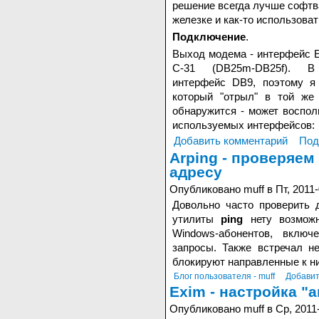
решение всегда лучше софтва
железке и как-то использовать
Подключение
.
Выход модема - интерфейс E
С-31 (DB25m-DB25f). В
интерфейс DB9, поэтому я
который "отрыл" в той же 
обнаружится - может воспол
используемых интерфейсов:
Добавить комментарий
Под
Arping - проверяем
адресу
Опубликовано muff в Пт, 2011-
Довольно часто проверить 
утилиты
ping
нету возмож
Windows-абонентов, вклю
запросы. Также встречал н
блокируют направленные к н
Блог пользователя - muff
Добавит
Exim - настройка "
Опубликовано muff в Ср, 2011-