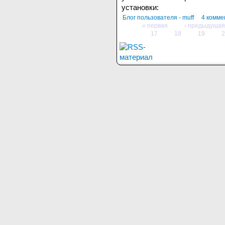
установки:
Блог пользователя - muff
4 комме
« первая
‹ предыдущая
17
18
19
2