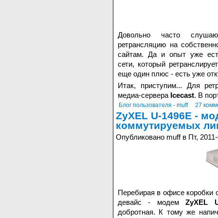
Довольно часто слушаю 
ретрансляцию на собственн
сайтам. Да и опыт уже ест
сети, который ретранслируе
еще один плюс - есть уже отк
Итак, приступим... Для ре
медиа-сервера
Icecast
. В пор
Блог пользователя - muff
27 комм
ZyXEL U-1496E - м
коммутируемых ли
Опубликовано muff в Пт, 2011-
Перебирая в офисе коробки 
девайс - модем
ZyXEL U
добротная. К тому же напи