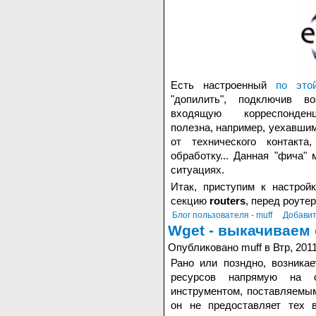
Есть настроенный
по это
"допилить", подключив в
входящую корреспонде
полезна, например, уехавшим
от технического контакт
обработку... Данная "фича"
ситуациях.
Итак, приступим к настрой
секцию
routers
, перед роуте
Блог пользователя - muff
Добавит
Wget - выкачиваем
Опубликовано muff в Втр, 2011
Рано или позндно, возника
ресурсов напрямую на с
инструментом, поставляемы
он не предоставляет тех 