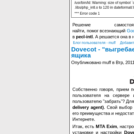
/usr/bin/ld: Warning: size of symbol
.libs/php_intl.o to 120 in dateformat/
*** Error code 1
Решение самост
найти, помог всезнающий
Goo
в
pecl-intl
. А решается она в 
Блог пользователя - muff
Добавит
Dovecot - "выгреба
ящика
Опубликовано muff в Втр, 2011
Собственно говоря, прием п
пользователя на сервере 
пользователю "забрать"? Для
delivery agent)
. Свой выбор
его преимущества и недостат
Интернете.
Итак, есть
MTA Exim
, настр
установке и настройки
Dove