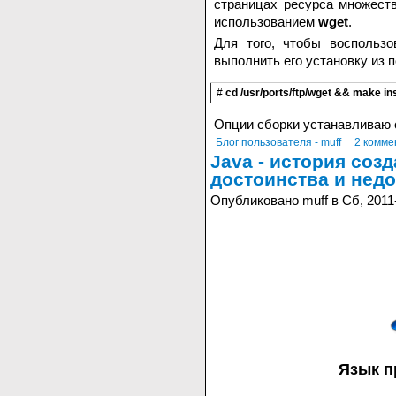
страницах ресурса множест
использованием
wget
.
Для того, чтобы воспольз
выполнить его установку из п
#
cd /usr/ports/ftp/wget && make in
Опции сборки устанавливаю
Блог пользователя - muff
2 комме
Java - история соз
достоинства и недо
Опубликовано muff в Сб, 2011
Язык п