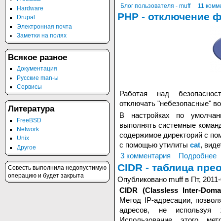
Блог пользователя - muff
11 комм
Hardware
PHP - отключение 
Drupal
Электронная почта
Заметки на полях
Всякое разное
Документация
Русские man-ы
Сервисы
Работая над безопасност
отключать "небезопасные" в
Литература
В настройках по умолчан
FreeBSD
выполнять системные коман
Network
содержимое директорий с п
Unix
с помощью утилиты
cat
, виде
Другое
3 комментария
Подробнее
CIDR - таблица пре
Совесть выполнила недопустимую
операцию и будет закрыта
Опубликовано muff в Пт, 2011-
CIDR (Classless Inter-Dom
Метод IP-адресации, позвол
адресов, не используя 
Использование этого мет