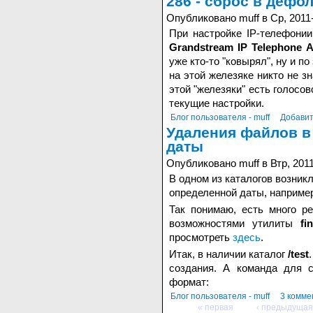
286 - сброс в дефол
Опубликовано muff в Ср, 2011-
При настройке IP-телефонии
Grandstream IP Telephone A
уже кто-то "ковырял", ну и п
на этой железяке никто не зн
этой "железяки" есть голосо
текущие настройки.
Блог пользователя - muff
Добавит
Удаления файлов в
даты
Опубликовано muff в Втр, 2011
В одном из каталогов возник
определенной даты, например
Так понимаю, есть много р
возможностями утилиты
fi
просмотреть
здесь
.
Итак, в наличии каталог
/test
создания. А команда для с
формат:
Блог пользователя - muff
3 комме
« первая
‹ предыдущая