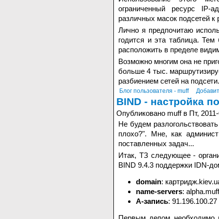
ограниченный ресурс IP-а
различных масок подсетей к
Лично я предпочитаю испол
годится и эта таблица. Тем
расположить в пределе видим
Возможно многим она не приг
больше 4 тыс. маршрутизиру
разбиением сетей на подсети
Блог пользователя - muff
Добавит
BIND - настройка п
Опубликовано muff в Пт, 2011-
Не будем разлогольствовать 
плохо?". Мне, как админис
поставленных задач...
Итак, ТЗ следующее - орган
BIND 9.4.3 поддержки IDN-до
domain
: картридж.kiev.u
name-servers
: alpha.muf
A-запись
: 91.196.100.27
Первым делом необходимо 