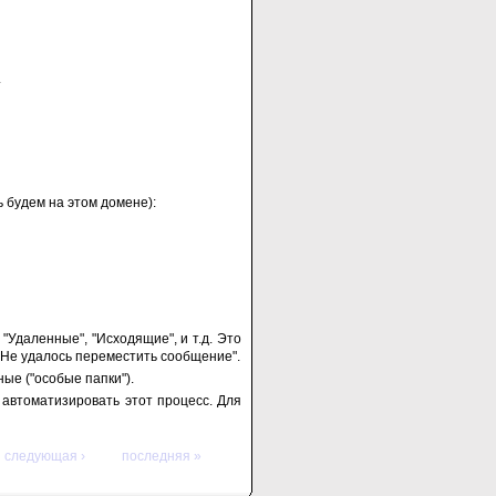
.
 будем на этом домене):
Удаленные", "Исходящие", и т.д. Это
Не удалось переместить сообщение".
ые ("особые папки").
 автоматизировать этот процесс. Для
следующая ›
последняя »