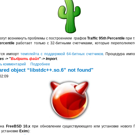
могут возникнуть проблемы с построением графов
Traffic 95th Percentile
при т
ercentile
работает только с 32-битными счетчиками, которые переполняют
тся импорт
темплейта с поддержкой 64-битных счетчиков
. Процедура имп
es -> "
Выбрать файл
" -> Import
.
ь комментарий
Подробнее
ed object “libstdc++.so.6” not found"
02:09
на
FreeBSD 10.x
при обновлении существуюющего или установке нового 
и установке
Exim
):