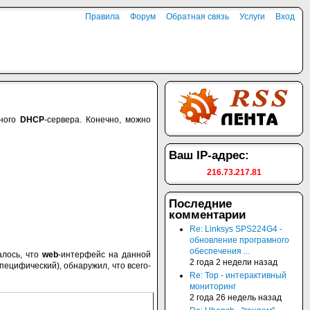
Правила
Форум
Обратная связь
Услуги
Вход
иного
DHCP
-сервера. Конечно, можно
Ваш IP-адрес:
216.73.217.81
Последние
комментарии
Re: Linksys SPS224G4 -
обновление програмного
обеспечения ...
алось, что
web
-интерфейс на данной
2 года 2 недели назад
пецифический), обнаружил, что всего-
Re: Top - интерактивный
мониторинг
2 года 26 недель назад