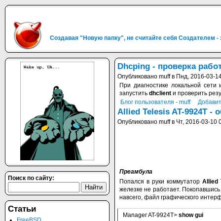
Создавая "Новую папку", не считайте себя Создателем -
Dhcping - проверка раб
Опубликовано muff в Пнд, 2016-03-14
При диагностике локальной сети 
запустить
dhclient
и проверить резу
Блог пользователя - muff
Добавит
Allied Telesis AT-9924T 
Опубликовано muff в Чт, 2016-03-10 
Преамбула
Поиск по сайту:
Попался в руки коммутатор
Allied
железке не работает. Покопавшись
навсего, файл графического интер
Статьи
Manager AT-9924T>
show gui
FreeBSD