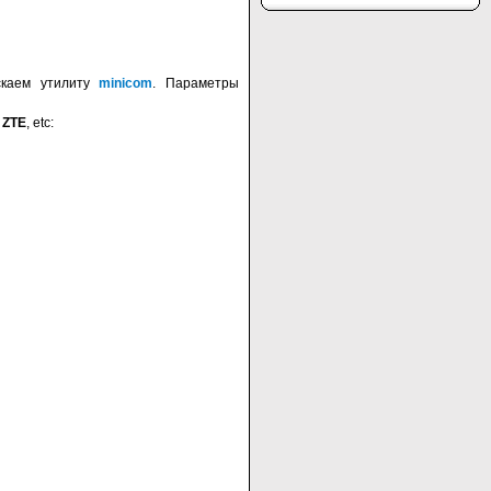
скаем утилиту
minicom
. Параметры
,
ZTE
, etc: