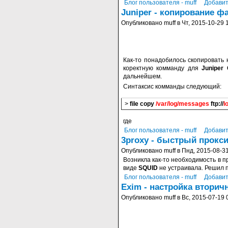
Блог пользователя - muff
Добавит
Juniper - копирование ф
Опубликовано muff в Чт, 2015-10-29 
Как-то понадобилось скопировать
коректную комманду для
Juniper 
дальнейшем.
Синтаксис комманды следующий:
>
file copy
/var/log/messages
ftp://
l
где
Блог пользователя - muff
Добавит
3proxy - быстрый прокси
Опубликовано muff в Пнд, 2015-08-31
Возникла как-то необходимость в п
виде
SQUID
не устраивала. Решил 
Блог пользователя - muff
Добавит
Exim - настройка вторичн
Опубликовано muff в Вс, 2015-07-19 