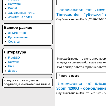
Hardware
Drupal
Блог пользователя - muff
7 комме
Электронная почта
Timecounter - "убегают"
Заметки на полях
Опубликовано muff в Вс, 2016-03-06 
Всякое разное
Документация
Русские man-ы
Сервисы
Литература
FreeBSD
Иногда бывает, что системное вре
Network
вперед на слишком большое значе
Unix
Вот пример работы
ntpd
c неработ
Другое
#
ntpq -c peers
Кликуха - это не то, что вы
Блог пользователя - muff
Добавит
подумали, а компьютерная мышь!
3com 4200G - обновлени
Опубликовано muff в Втр, 2016-01-05