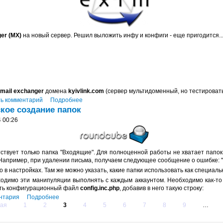
er (MX)
на новый сервер. Решил выложить инфу и конфиги - еще пригодится..
mail exchanger
домена
kyivlink.com
(сервер мультидоменный, но тестировать
ь комментарий
Подробнее
кое создание папок
 00:26
твует только папка "Входящие". Для полноценной работы не хватает папок "
апример, при удалении письма, получаем следующее сообщение о ошибке: "
в настройках. Там же можно указать, какие папки использовать как специальн
ходимо эти манипуляции выполнять с каждым аккаунтом. Необходимо как-то
ить конфигурационный файл
config.inc.php
, добавив в него такую строку:
нтария
Подробнее
ая
1
2
3
4
5
6
7
8
9
…