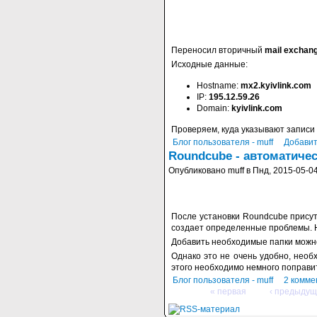
Переносил вторичный
mail exchang
Исходные данные:
Hostname:
mx2.kyivlink.com
IP:
195.12.59.26
Domain:
kyivlink.com
Проверяем, куда указывают записи
Блог пользователя - muff
Добавит
Roundcube - автоматичес
Опубликовано muff в Пнд, 2015-05-04
После установки Roundcube присутс
создает определенные проблемы. Н
Добавить необходимые папки можно 
Однако это не очень удобно, необ
этого необходимо немного поправ
Блог пользователя - muff
2 комме
« первая
‹ предыдущ