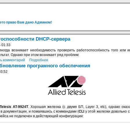
 это право Вам дано Админом!
отоспособности DHCP-сервера
 01:33
иногда возникает необходимость проверить работоспособность того или 
льтат. Однако при этом возникает ряд проблем:
ь комментарий
Подробнее
- обновление програмного обеспечения
03:52
 Telesis AT-9924T
. Хорошая железка (с двумя БП, Layer 3, etc), однако оказ
 в документации, и помаявшись с коммандами (
CLI
у этой железки довольно с
фейса не подключен в действующей конфигурации: