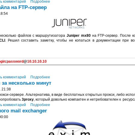
ь комментарий
Подробнее
айла на FTP-сервер
18:54
 несколько файлов с маршрутизатора
Juniper mx80
на FTP-сервер. После к
CLI
. Решил составить заметку, чтобы не копаться в документации при в
ogin
:
password
@
10.10.10.10
ь комментарий
Подробнее
 за несколько минут
 21:38
рокси-сервере. Альтернатива, в виде бесплатных открытых прокси, либо исп
попробовать
3proxy
, который довольно компактен и нетребователен к ресур
ь комментарий
Подробнее
ого mail exchanger
00:00