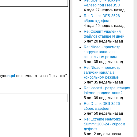
Re: Ubench - "гоняем"
железо под FreeBSD
4 года 27 недель назад
Re: D-Link DES-3526 -
сброс в дефолт
4 года 49 недель назад
Re: Скрипт удаления
файлов старше N дней
5 лет 20 недель назад
Re: Nload - просмотр
загрузки канала в
консольном режиме
5 лет 35 недель назад
Re: Nload - просмотр
загрузки канала в
пуск
ntpd
не помогает: часы "прыгают"
консольном режиме
5 лет 35 недель назад
Re: Icecast - ретрансляция
Internet-радиостанций
5 лет 39 недель назад
Re: D-Link DES-3526 -
сброс в дефолт
5 лет 50 недель назад
Re: Extreme Networks
Summit 200-24 - сброс в
дефолт
6 лет 2 недели назад