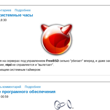
нтариев
Подробнее
 системные часы
18:30
мя на серверах под управлением
FreeBSD
сильно "убегает" вперед, и даже за
ние,
ntpd
не справляется и "вылетает".
ающим системным таймером:
ь комментарий
Подробнее
е програмного обеспечения
 00:59