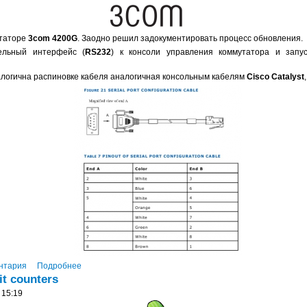
утаторе
3com 4200G
. Заодно решил задокументировать процесс обновления.
ельный интерфейс (
RS232
) к консоли управления коммутатора и запу
алогична распиновке кабеля аналогичная консольным кабелям
Cisco Catalyst
нтария
Подробнее
it counters
 15:19