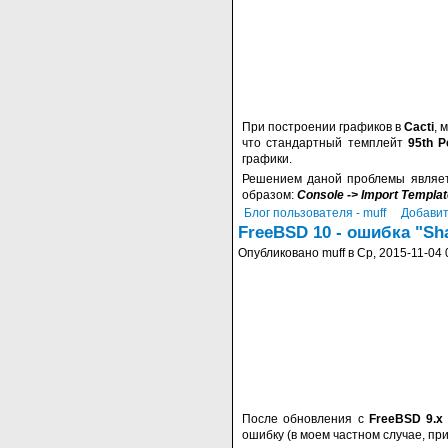
При построении графиков в
Cacti
, 
что стандартный темплейт
95th P
графики.
Решением даной проблемы являе
образом:
Console -> Import Templat
Блог пользователя - muff
Добавит
FreeBSD 10 - ошибка "Shar
Опубликовано muff в Ср, 2015-11-04 
После обновления с
FreeBSD 9.x
ошибку (в моем частном случае, пр