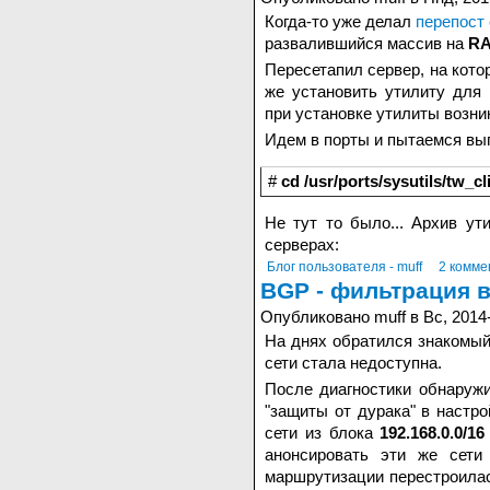
Когда-то уже делал
перепост 
развалившийся массив на
RA
Пересетапил сервер, на кото
же установить утилиту для
при установке утилиты возни
Идем в порты и пытаемся вы
#
cd /usr/ports/sysutils/tw_c
Не тут то было... Архив ути
серверах:
Блог пользователя - muff
2 комме
BGP - фильтрация 
Опубликовано muff в Вс, 2014-
На днях обратился знакомый
сети стала недоступна.
После диагностики обнаружи
"защиты от дурака" в настр
сети из блока
192.168.0.0/16
анонсировать эти же сет
маршрутизации перестроилась