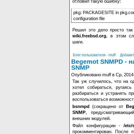
отловил такую ошибку:
pkg: PACKAGESITE in pkg.conf 
configuration file
Решил это дело просто так
wiki.freebsd.org
, в этом с
шаги.
Блог пользователя - muff
Добавит
Begemot SNMPD - н
SNMP
Опубликовано muff в Ср, 2014
Так уж случилось, что на 
хотел собираться, ругаясь
разбираться и устранять п
воспользоваться возможност
bsnmpd
(сокращено от
Be
SNMP
, предусматривающи
внешних модулей.
Файл конфигурации -
/etc
прокомментирован. После п