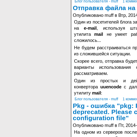
Блог пользователя - muff
1 комме
Отправка файла на 
Опубликовано muff в Втр, 2014
Один из посетителей блога з
на
e-mail
, используя ш
утилита
mail
не умеет раб
сложилось...
Не будем расстраиваться п
из сложившейся ситуации.
Скорее всего, отправка буде
варианты использования
рассматриваем.
Один из простых и дейс
конвертора
uuencode
с даль
утилиту
mail
:
Блог пользователя - muff
1 комме
Pkg - ошибка "pkg:
deprecated. Please c
configuration file"
Опубликовано muff в Пт, 2014-
На одном из серверов посл