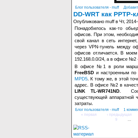
Блог пользователя - muff
Добавит
DD-WRT как PPTP-к
Опубликовано muff в Чт, 2014-
Понадобилось как-то обье
офисов. При этом, необходи
свой канал в сеть интерне
через VPN-тунель между оф
офисов отличается. В мое
192.168.0.0/24, а в офисе №2 -
В офисе №1 в роли маршр
FreeBSD
и настроенным по
MPD5
. К тому же, в этой т
адрес. В офисе №2 в качес
LINK TL-WR741ND
. Соот
существующей аппаратной ч
затраты.
Блог пользователя - muff
1 комме
« первая
‹ предыдущая
9
…