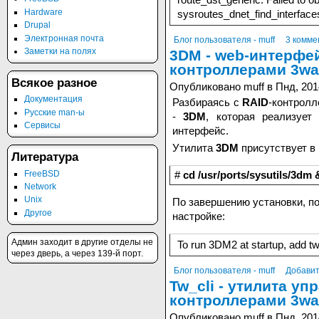
Hardware
sysroutes_dnet_find_interfaces
Drupal
Электронная почта
Блог пользователя - muff
3 комме
Заметки на полях
3DM - web-интерфей
контроллерами 3wa
Всякое разное
Опубликовано muff в Пнд, 201
Документация
Разбираясь с
RAID
-контрол
Русские man-ы
-
3DM
, которая реализуе
Сервисы
интерфейс.
Утилита
3DM
присутствует в
Литература
FreeBSD
#
cd /usr/ports/sysutils/3dm
Network
Unix
По завершению установки, по
Другое
настройке:
Админ заходит в другие отделы не
To run 3DM2 at startup, add t
через дверь, а через 139-й порт.
Блог пользователя - muff
Добавит
Tw_cli - утилита уп
контроллерами 3wa
Опубликовано muff в Пнд, 201