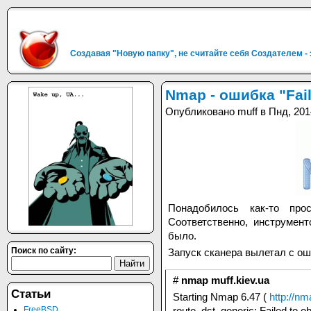
Создавая "Новую папку", не считайте себя Создателем -
Nmap - ошибка "Fail
Опубликовано muff в Пнд, 201
Понадобилось как-то про
Соответственно, инструме
было.
Поиск по сайту:
Запуск сканера вылетал с ош
#
nmap muff.kiev.ua
Статьи
Starting Nmap 6.47 (
http://nm
route_dst_generic: Failed to o
FreeBSD