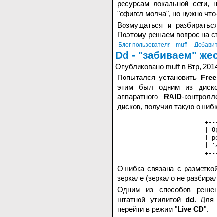
ресурсам локальной сети, н
"офигел молча", но нужно что
Возмущаться и разбираться
Поэтому решаем вопрос на ст
Блог пользователя - muff
Добавит
Dd - "забиваем" же
Опубликовано muff в Втр, 2014
Попытался установить
Fre
этим был одним из диско
аппаратного
RAID
-контрол
дисков, получил такую ошибк
+--
| O
| p
| '
+--
Ошибка связана с разметкой
зеркале (зеркало не разбира
Одним из способов решен
штатной утилитой
dd
. Для
перейти в режим "
Live CD
".